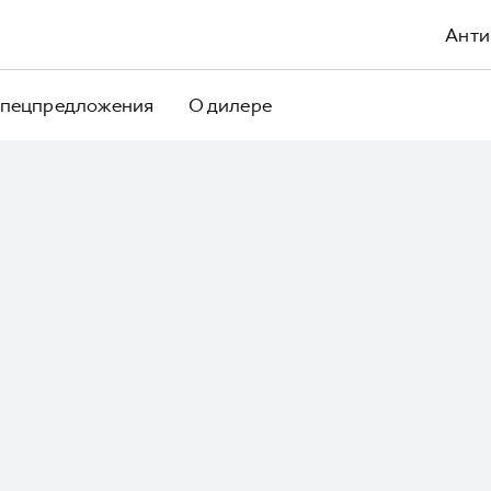
Анти
пецпредложения
О дилере