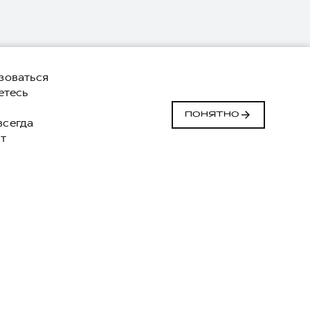
зоваться
етесь
й
ПОНЯТНО
 всегда
т