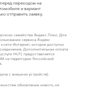
 перед переходом на
втомобиля и вариант
ко отправить заявку.
одписки семейства Яндекс Плюс. Для
пользования сервиса Яндекс
к сети Интернет, которое доступно
i соединение. Дополнительная оплата
(услуги HUT) предоставляется
M на территории Российской
а.
ача с внешних устройств).
ожностям обновления нового, не