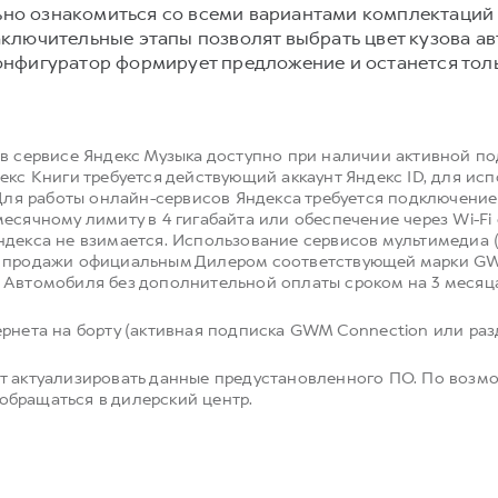
но ознакомиться со всеми вариантами комплектаций
ключительные этапы позволят выбрать цвет кузова а
онфигуратор формирует предложение и останется толь
 в сервисе Яндекс Музыка доступно при наличии активной п
екс Книги требуется действующий аккаунт Яндекс ID, для ис
 Для работы онлайн-сервисов Яндекса требуется подключение 
есячному лимиту в 4 гигабайта или обеспечение через Wi-F
ндекса не взимается. Использование сервисов мультимедиа 
й продажи официальным Дилером соответствующей марки GW
 Автомобиля без дополнительной оплаты сроком на 3 месяц
рнета на борту (активная подписка GWM Connection или разд
т актуализировать данные предустановленного ПО. По возм
бращаться в дилерский центр.