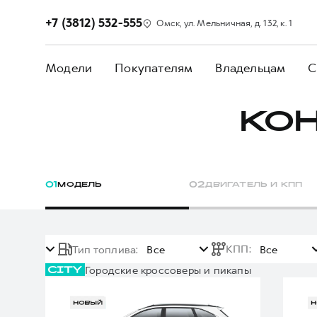
+7 (3812) 532-555
Омск, ул. Мельничная, д. 132, к. 1
Модели
Покупателям
Владельцам
С
КО
0
1
МОДЕЛЬ
0
2
ДВИГАТЕЛЬ И КПП
КПП
:
Тип топлива
:
Все
Все
Городские кроссоверы и пикапы