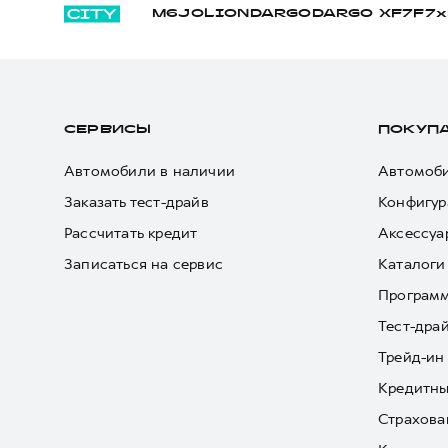
M6
JOLION
DARGO
DARGO Х
F7
F7x
СЕРВИСЫ
ПОКУП
Автомобили в наличии
Автомоби
Заказать тест-драйв
Конфигур
Рассчитать кредит
Аксессуа
Записаться на сервис
Каталоги
Програм
Тест-дра
Трейд-ин
Кредитны
Страхова