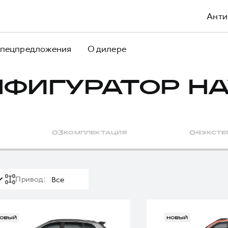
Анти
пецпредложения
О дилере
НФИГУРАТОР HA
0
3
КОМПЛЕКТАЦИЯ
0
4
ЭКСТЕ
Привод
:
Все