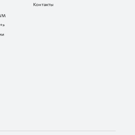
Контакты
GWM
+»
ии