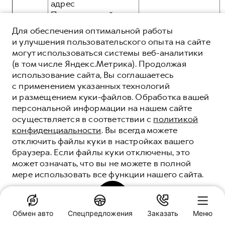
адрес
Пользователей
уведомлений,
Для обеспечения оптимальной работы
общие:
рассылок,
и улучшения пользовательского опыта на сайте
информационных и
могут использоваться системы веб-аналитики
рекламных
(в том числе Яндекс.Метрика). Продолжая
сообщений и
использование сайта, Вы соглашаетесь
материалов в том
с применением указанных технологий
3.11.
числе, но не
и размещением куки-файлов. Обработка вашей
ограничиваясь, о
персональной информации на нашем сайте
продукции и
осуществляется в соответствии с
политикой
услугах,
конфиденциальности
. Вы всегда можете
презентаций, о
иные:
отключить файлы куки в настройках вашего
новостях брендов
браузера. Если файлы куки отключены, это
HAVAL, GWM,
может означать, что вы не можете в полной
посредством e-mail
мере использовать все функции нашего сайта.
рассылки:
ПОНЯТНО
Обмен авто
Спецпредложения
Заказать
Меню
общие: