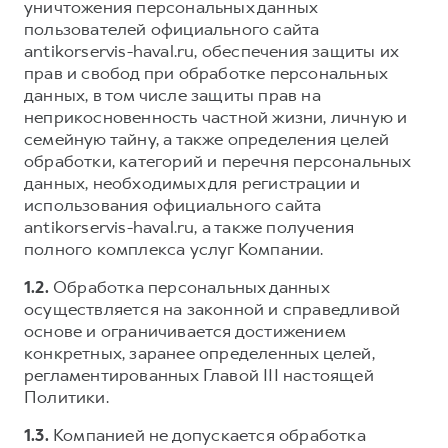
Сервис для корпоративных клиентов
уничтожения персональных данных
пользователей официального сайта
HAVAL Лизинг
АКСЕССУАРЫ HAVAL
antikorservis-haval.ru, обеспечения защиты их
Автомобильные аксессуары
прав и свобод при обработке персональных
данных, в том числе защиты прав на
АКСЕССУАРЫ HAVAL
Коллекция CITY
неприкосновенность частной жизни, личную и
Автомобильные аксессуары
Коллекция Базовая
семейную тайну, а также определения целей
обработки, категорий и перечня персональных
Коллекция CITY
Коллекция Детская
данных, необходимых для регистрации и
Коллекция Базовая
использования официального сайта
antikorservis-haval.ru, а также получения
Коллекция Детская
полного комплекса услуг Компании.
1.2.
Обработка персональных данных
осуществляется на законной и справедливой
основе и ограничивается достижением
конкретных, заранее определенных целей,
регламентированных Главой III настоящей
Политики.
1.3.
Компанией не допускается обработка