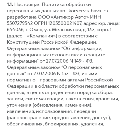
1.1.
Настоящая Политика обработки
Тест-драйв
СЕРВИСНОЕ ОБСЛУЖИВАНИЕ
О дилере
персональных данных antikorservis-haval.ru
разработана ООО «Антикор Авто» ИНН
Трейд-ин
Нулевое ТО
Наша команда
5507279542 ОГРН 1205500021407, адрес юр. лица:
DARGO
DARGO X
Программа «Помощь на дороге»
Контакты
644036, г. Омск, ул. Мельничная, д. 132, корп. 1
от 3 199 000 ₽
от 3 499 000 ₽
(далее – «Компания») в соответствии с
КРЕДИТ И СТРАХОВАНИЕ
Регламенты технического обслуживания
Конституцией Российской Федерации,
Кредитный калькулятор
Электронный ПТС
Федеральным законом “Об информации,
информационных технологиях и о защите
Страхование
информации” от 27.07.2006 N 149 - ФЗ,
Кредит
ПОДДЕРЖКА
Федеральным законом “О персональных
F7
F7X
данных” от 27.07.2006 N 152 - ФЗ, иными
GWM Безопасность
от 2 899 000 ₽
от 3 599 000 ₽
нормативно - правовыми актами Российской
КОРПОРАТИВНЫМ КЛИЕНТАМ
Гарантия HAVAL
Федерации в области обработки персональных
Для малого бизнеса
Мобильное приложение GWM
данных, в целях определения порядка сбора,
записи, систематизации, накопления, хранения,
Корпоративным клиентам
Программа «HAVAL Защита+»
уточнения (обновления, изменения),
Крупным корпоративным клиентам
Руководства по эксплуатации
извлечения, использования, передачи
POER
(распространение, предоставление, доступ),
от 3 449 000 ₽
Система управления автопарком
Подписки
обезличивания, блокирования, удаления,