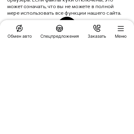
ВСЕ НЕОБХОДИМЫЕ ФУНКЦИИ ВСЕГДА ПОД
может означать, что вы не можете в полной
РУКОЙ
мере использовать все функции нашего сайта.
СКАЧАТЬ
ПОНЯТНО
Обмен авто
Спецпредложения
Заказать
Меню
Специальные предложения
HAVAL Антикор Сервис
Омск, Мельничная, 132/1
Заказать звонок
Порядок подключения
Обмен авто
Пробная поездка
КОМУ ПРИГОДИТСЯ
ПРИЛОЖЕНИЕ GWM
Запись на сервис