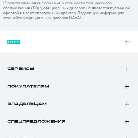
*Представленная информация о стоимости технического
обслуживания (ТО) у официальных дилеров не является публичной
офертой и носит справочный характер. Подробную информацию
уточняйте у официальных дилеров HAVAL.
M6
JOLION
СЕРВИСЫ
DARGO
Автомобили в наличии
DARGO Х
ПОКУПАТЕЛЯМ
Заказать тест-драйв
F7
Автомобили в наличии
Рассчитать кредит
F7x
ВЛАДЕЛЬЦАМ
Конфигуратор HAVAL
Записаться на сервис
POER
Все о сервисе
Аксессуары HAVAL
СПЕЦПРЕДЛОЖЕНИЯ
Запись на сервис
Каталоги и прайс-листы
Покупателям
Моторное масло
Программа «HAVAL Защита+»