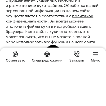
с применением указанных технологий
и размещением куки-файлов. Обработка вашей
персональной информации на нашем сайте
осуществляется в соответствии с
политикой
конфиденциальности
. Вы всегда можете
отключить файлы куки в настройках вашего
браузера. Если файлы куки отключены, это
МОТОРНОЕ
может означать, что вы не можете в полной
МАСЛО HAVAL
мере использовать все функции нашего сайта.
НОВЫЙ ГЕРОЙ НА ЗАЩИТЕ ВАШЕГО
ДВИГАТЕЛЯ
ПОНЯТНО
Обмен авто
Спецпредложения
Заказать
Меню
ПОЛУЧИТЬ ПРЕДЛОЖЕНИЕ
Специальные предложения
HAVAL Антикор Сервис
Омск, Мельничная, 132/1
Заказать звонок
Обмен авто
МОТОРНЫЕ МАСЛА -