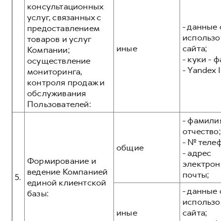
консультационных
услуг, связанных с
- данные 
предоставлением
использо
товаров и услуг
иные
сайта;
Компании;
- куки - 
осуществление
- Yandex I
мониторинга,
контроля продаж и
обслуживания
Пользователей:
- фамилия
отчество;
- № теле
общие
- адрес
Формирование и
электрон
ведение Компанией
почты;
5.
единой клиентской
- данные 
базы:
использо
иные
сайта;