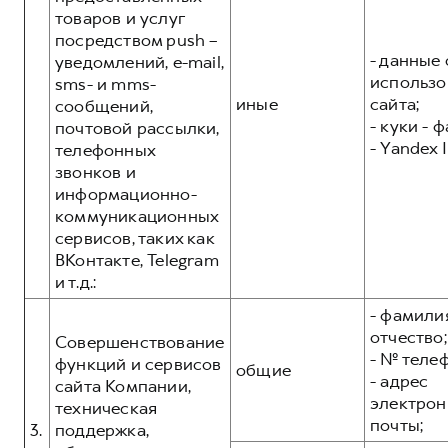
товаров и услуг
посредством push –
- данные 
уведомлений, e-mail,
использо
sms- и mms-
иные
сайта;
сообщений,
- куки - 
почтовой рассылки,
- Yandex I
телефонных
звонков и
информационно-
коммуникационных
сервисов, таких как
ВКонтакте, Telegram
и т.д.:
- фамилия
отчество;
Совершенствование
- № теле
функций и сервисов
общие
- адрес
сайта Компании,
электрон
техническая
почты;
3.
поддержка,