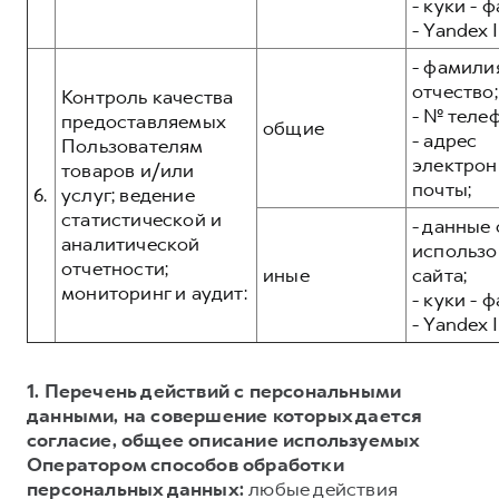
- куки - 
- Yandex I
- фамилия
отчество;
Контроль качества
- № теле
предоставляемых
общие
- адрес
Пользователям
электрон
товаров и/или
почты;
6.
услуг; ведение
статистической и
- данные 
аналитической
использо
отчетности;
иные
сайта;
мониторинг и аудит:
- куки - 
- Yandex I
1. Перечень действий с персональными
данными, на совершение которых дается
согласие, общее описание используемых
Оператором способов обработки
персональных данных:
любые действия