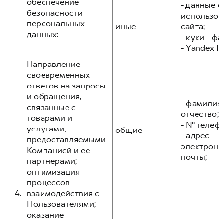
обеспечение
- данные 
безопасности
использо
персональных
иные
сайта;
данных:
- куки - 
- Yandex I
Направление
своевременных
ответов на запросы
и обращения,
- фамилия
связанные с
отчество;
товарами и
- № теле
услугами,
общие
- адрес
предоставляемыми
электрон
Компанией и ее
почты;
партнерами;
оптимизация
процессов
4.
взаимодействия с
Пользователями;
оказание