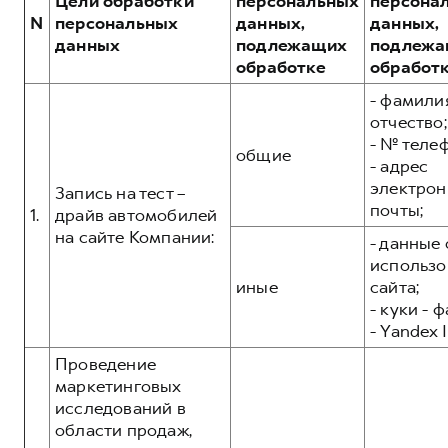
Цели обработки
персональных
персона
Сервис для корпоративных клиентов
POER
N
персональных
данных,
данных,
от 3 449 000 ₽
HAVAL Лизинг
АКСЕССУАРЫ HAVAL
данных
подлежащих
подлежа
обработке
обработ
Автомобильные аксессуары
АКСЕССУАРЫ HAVAL
- фамилия
Коллекция CITY
отчество;
Автомобильные аксессуары
Коллекция Базовая
- № теле
общие
Коллекция CITY
Коллекция Детская
- адрес
электрон
Запись на тест –
Коллекция Базовая
почты;
1.
драйв автомобилей
Коллекция Детская
на сайте Компании:
- данные 
использо
иные
сайта;
- куки - 
- Yandex I
Проведение
маркетинговых
исследований в
области продаж,