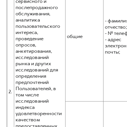
сервисного и
послепродажного
обслуживания,
аналитика
- фамилия
пользовательского
отчество;
интереса,
- № теле
общие
проведение
- адрес
опросов,
электрон
анкетирования,
почты;
исследований
рынка и других
исследований для
определения
предпочтений
Пользователей, в
2.
том числе
исследований
индекса
удовлетворенности
качеством
предоставленных