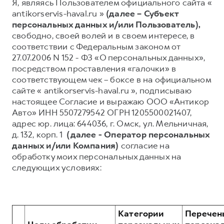
Я, являясь Пользователем официального сайта «
antikorservis-haval.ru »
(далее – Субъект
Тест-драйв
СЕРВИСНОЕ ОБСЛУЖИВАНИЕ
О дилере
персональных данных и/или Пользователь),
Трейд-ин
Нулевое ТО
Наша команда
свободно, своей волей и в своем интересе, в
соответствии с Федеральным законом от
Программа «Помощь на дороге»
Контакты
27.07.2006 N 152 - ФЗ «О персональных данных»,
DARGO
DARGO X
КРЕДИТ И СТРАХОВАНИЕ
Регламенты технического обслуживания
от 3 199 000 ₽
от 3 499 000 ₽
посредством проставления «галочки» в
соответствующем чек – боксе в на официальном
Кредитный калькулятор
Электронный ПТС
сайте « antikorservis-haval.ru », подписываю
Страхование
настоящее Согласие и выражаю ООО «Антикор
Кредит
Авто» ИНН 5507279542 ОГРН 1205500021407,
ПОДДЕРЖКА
адрес юр. лица: 644036, г. Омск, ул. Мельничная,
GWM Безопасность
д. 132, корп. 1
(далее - Оператор персональных
F7
F7X
КОРПОРАТИВНЫМ КЛИЕНТАМ
Гарантия HAVAL
данных и/или Компания)
согласие на
от 2 899 000 ₽
от 3 599 000 ₽
обработку моих персональных данных на
Для малого бизнеса
Мобильное приложение GWM
следующих условиях:
Корпоративным клиентам
Программа «HAVAL Защита+»
Крупным корпоративным клиентам
Руководства по эксплуатации
Система управления автопарком
Подписки
Категории
Перечен