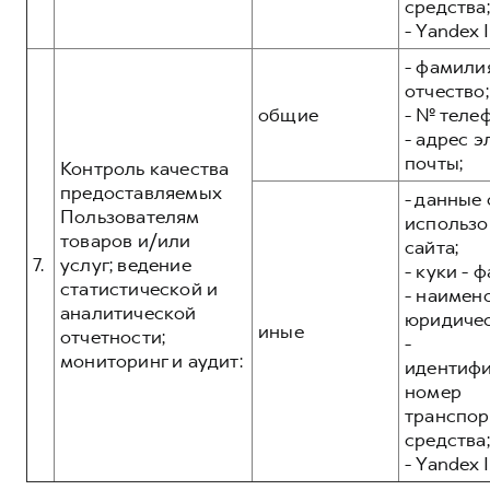
средства;
- Yandex I
- фамилия
отчество;
общие
- № теле
- адрес 
почты;
Контроль качества
предоставляемых
- данные 
Пользователям
использо
товаров и/или
сайта;
7.
услуг; ведение
- куки - 
статистической и
- наимен
аналитической
юридичес
иные
отчетности;
-
мониторинг и аудит:
идентиф
номер
транспор
средства;
- Yandex I