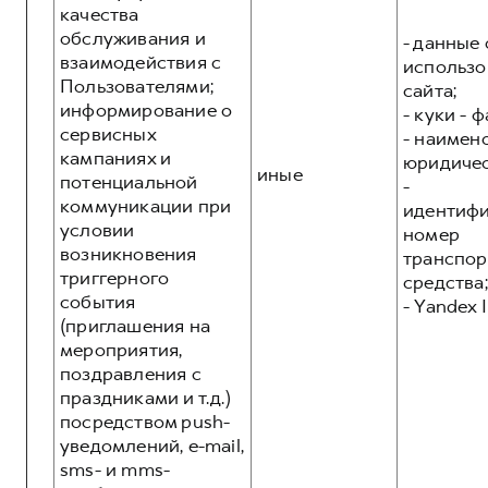
качества
обслуживания и
- данные 
взаимодействия с
использо
Пользователями;
сайта;
информирование о
- куки - 
сервисных
- наимен
кампаниях и
юридичес
иные
потенциальной
-
коммуникации при
идентиф
условии
номер
возникновения
транспор
триггерного
средства;
события
- Yandex I
(приглашения на
мероприятия,
поздравления с
праздниками и т.д.)
посредством push-
уведомлений, e-mail,
sms- и mms-