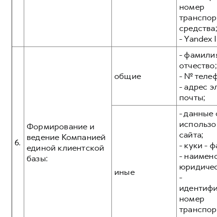
номер
транспор
средства;
- Yandex I
- фамилия
отчество;
общие
- № теле
- адрес 
почты;
- данные 
использо
Формирование и
сайта;
ведение Компанией
6.
- куки - 
единой клиентской
- наимен
базы:
юридичес
иные
-
идентиф
номер
транспор