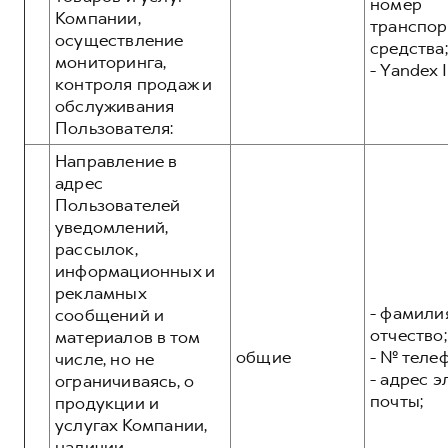
номер
Компании,
транспор
осуществление
средства;
мониторинга,
- Yandex I
контроля продаж и
обслуживания
Пользователя:
Направление в
адрес
Пользователей
уведомлений,
рассылок,
информационных и
рекламных
- фамилия
сообщений и
отчество;
материалов в том
общие
- № теле
числе, но не
- адрес 
ограничиваясь, о
почты;
продукции и
услугах Компании,
наличии