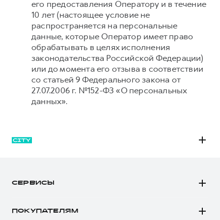
его предоставления Оператору и в течение
10 лет (настоящее условие не
распространяется на персональные
данные, которые Оператор имеет право
обрабатывать в целях исполнения
законодательства Российской Федерации)
или до момента его отзыва в соответствии
со статьей 9 Федерального закона от
27.07.2006 г. №152-ФЗ «О персональных
данных».
M6
JOLION
СЕРВИСЫ
DARGO
Автомобили в наличии
DARGO Х
ПОКУПАТЕЛЯМ
Заказать тест-драйв
F7