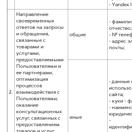
- Yandex I
Направление
своевременных
- фамилия
ответов на запросы
отчество;
и обращения,
общие
- № теле
связанные с
- адрес 
товарами и
почты;
услугами,
предоставляемыми
Пользователями и
ее партнерами,
оптимизация
- данные 
процессов
использо
2.
взаимодействия с
сайта;
Пользователями,
- куки - 
оказание
- наимен
консультационных
юридичес
иные
услуг, связанных с
-
предоставлением
идентиф
товаров и услуг