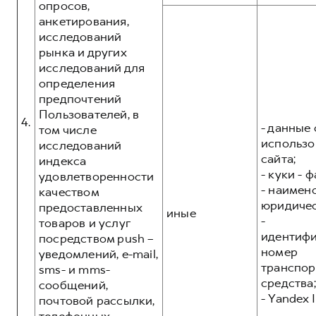
опросов,
анкетирования,
исследований
рынка и других
исследований для
определения
предпочтений
Пользователей, в
4.
- данные 
том числе
использо
исследований
сайта;
индекса
- куки - 
удовлетворенности
- наимен
качеством
юридичес
предоставленных
иные
-
товаров и услуг
идентиф
посредством push –
номер
уведомлений, e-mail,
транспор
sms- и mms-
средства;
сообщений,
- Yandex I
почтовой рассылки,