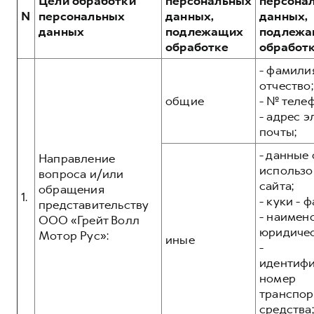
Цели обработки
персональных
персона
Сервис для корпоративных клиентов
N
персональных
данных,
данных,
HAVAL Лизинг
АКСЕССУАРЫ HAVAL
данных
подлежащих
подлежа
обработке
обработ
Автомобильные аксессуары
АКСЕССУАРЫ HAVAL
- фамилия
Коллекция CITY
отчество;
Автомобильные аксессуары
Коллекция Базовая
общие
- № теле
Коллекция CITY
Коллекция Детская
- адрес 
почты;
Коллекция Базовая
- данные 
Направление
Коллекция Детская
использо
вопроса и/или
сайта;
обращения
1.
- куки - 
представительству
- наимен
ООО «Грейт Волл
юридичес
Мотор Рус»:
иные
-
идентиф
номер
транспор
средства;