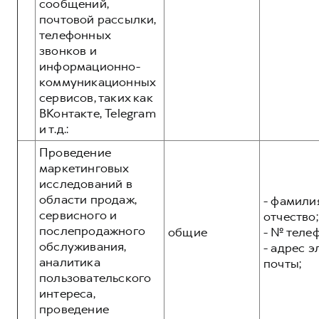
сообщений,
почтовой рассылки,
телефонных
звонков и
информационно-
коммуникационных
сервисов, таких как
ВКонтакте, Telegram
и т.д.:
Проведение
маркетинговых
исследований в
области продаж,
- фамилия
сервисного и
отчество;
послепродажного
общие
- № теле
обслуживания,
- адрес 
аналитика
почты;
пользовательского
интереса,
проведение