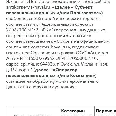
Я, являясь Пользователем официального сайта «
antikorservis-haval.ru »
(далее – Субъект
Тест-драйв
СЕРВИСНОЕ ОБСЛУЖИВАНИЕ
О дилере
персональных данных и/или Пользователь)
Трейд-ин
Нулевое ТО
Наша команда
свободно, своей волей и в своем интересе, в
DARGO
DARGO X
соответствии с Федеральным законом от
Программа «Помощь на дороге»
Контакты
от 3 199 000 ₽
от 3 499 000 ₽
27.07.2006 N 152 - ФЗ «О персональных данных»,
КРЕДИТ И СТРАХОВАНИЕ
Регламенты технического обслуживания
посредством проставления «галочки» в
соответствующем чек – боксе в на официальном
Кредитный калькулятор
Электронный ПТС
сайте « antikorservis-haval.ru », подписываю
Страхование
настоящее Согласие и выражаю ООО «Антикор
Кредит
Авто» ИНН 5507279542 ОГРН 1205500021407 ,
ПОДДЕРЖКА
F7
адрес юр. лица: 644036, г. Омск, ул. Мельничная,
F7X
GWM Безопасность
от 2 899 000 ₽
от 3 599 000 ₽
д. 132, корп. 1
(далее - «Оператор
КОРПОРАТИВНЫМ КЛИЕНТАМ
Гарантия HAVAL
персональных данных и/или Компания»)
согласие на обработку моих персональных
Для малого бизнеса
Мобильное приложение GWM
данных на следующих условиях:
Корпоративным клиентам
Программа «HAVAL Защита+»
Крупным корпоративным клиентам
Руководства по эксплуатации
POER
от 3 449 000 ₽
Система управления автопарком
Подписки
Категории
Перечен