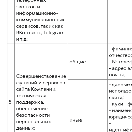
телефонных
звонков и
информационно-
коммуникационных
сервисов, таких как
ВКонтакте, Telegram
и т.д.:
- фамилия
отчество;
общие
- № теле
- адрес 
почты;
Совершенствование
функций и сервисов
- данные 
сайта Компании,
использо
техническая
сайта;
5.
поддержка,
- куки - 
обеспечение
- наимен
безопасности
юридичес
иные
персональных
-
данных:
идентиф