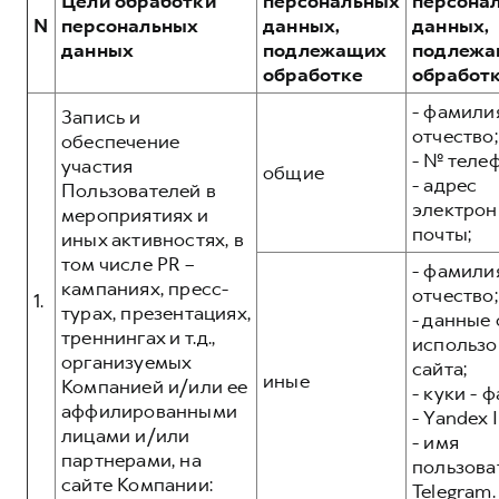
Цели обработки
персональных
персона
Сервис для корпоративных клиентов
N
персональных
данных,
данных,
HAVAL Лизинг
АКСЕССУАРЫ HAVAL
данных
подлежащих
подлежа
обработке
обработ
Автомобильные аксессуары
АКСЕССУАРЫ HAVAL
- фамилия
Коллекция CITY
Запись и
отчество;
обеспечение
Автомобильные аксессуары
Коллекция Базовая
- № теле
участия
общие
Коллекция CITY
Коллекция Детская
- адрес
Пользователей в
электрон
мероприятиях и
Коллекция Базовая
почты;
иных активностях, в
Коллекция Детская
том числе PR –
- фамилия
кампаниях, пресс-
отчество;
1.
турах, презентациях,
- данные 
треннингах и т.д.,
использо
организуемых
сайта;
иные
Компанией и/или ее
- куки - 
аффилированными
- Yandex I
лицами и/или
- имя
партнерами, на
пользова
сайте Компании:
Telegram.