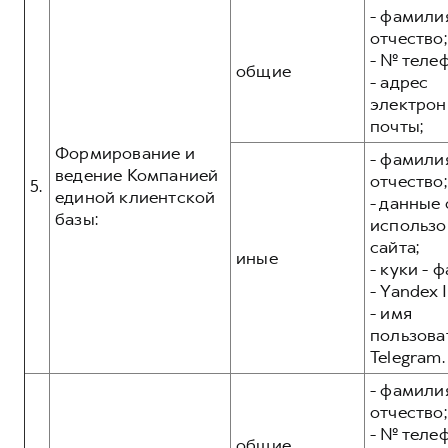
- фамилия
отчество;
- № теле
общие
- адрес
электрон
почты;
Формирование и
- фамилия
ведение Компанией
отчество;
5.
единой клиентской
- данные 
базы:
использо
сайта;
иные
- куки - 
- Yandex I
- имя
пользова
Telegram.
- фамилия
отчество;
- № теле
общие