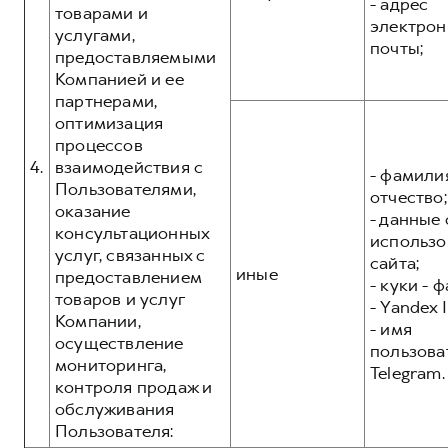
- адрес
товарами и
электрон
услугами,
почты;
предоставляемыми
Компанией и ее
партнерами,
оптимизация
процессов
4.
взаимодействия с
- фамилия
Пользователями,
отчество;
оказание
- данные 
консультационных
использо
услуг, связанных с
сайта;
иные
предоставлением
- куки - 
товаров и услуг
- Yandex I
Компании,
- имя
осуществление
пользова
мониторинга,
Telegram.
контроля продаж и
обслуживания
Пользователя: