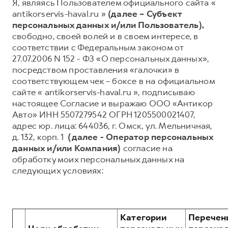
Я, являясь Пользователем официального сайта «
antikorservis-haval.ru »
(далее – Субъект
Тест-драйв
СЕРВИСНОЕ ОБСЛУЖИВАНИЕ
О дилере
персональных данных и/или Пользователь),
Трейд-ин
Нулевое ТО
Наша команда
свободно, своей волей и в своем интересе, в
DARGO
DARGO X
соответствии с Федеральным законом от
Программа «Помощь на дороге»
Контакты
от 3 199 000 ₽
от 3 499 000 ₽
27.07.2006 N 152 - ФЗ «О персональных данных»,
КРЕДИТ И СТРАХОВАНИЕ
Регламенты технического обслуживания
посредством проставления «галочки» в
соответствующем чек – боксе в на официальном
Кредитный калькулятор
Электронный ПТС
сайте « antikorservis-haval.ru », подписываю
Страхование
настоящее Согласие и выражаю ООО «Антикор
Кредит
Авто» ИНН 5507279542 ОГРН 1205500021407,
ПОДДЕРЖКА
F7
адрес юр. лица: 644036, г. Омск, ул. Мельничная,
F7X
GWM Безопасность
от 2 899 000 ₽
от 3 599 000 ₽
д. 132, корп. 1
(далее - Оператор персональных
КОРПОРАТИВНЫМ КЛИЕНТАМ
Гарантия HAVAL
данных и/или Компания)
согласие на
обработку моих персональных данных на
Для малого бизнеса
Мобильное приложение GWM
следующих условиях:
Корпоративным клиентам
Программа «HAVAL Защита+»
Крупным корпоративным клиентам
Руководства по эксплуатации
POER
от 3 449 000 ₽
Система управления автопарком
Подписки
Категории
Перечен