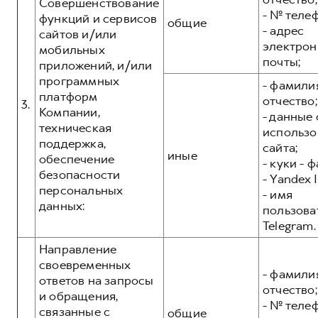
Совершенствование
- № теле
функций и сервисов
общие
- адрес
сайтов и/или
электрон
мобильных
почты;
приложений, и/или
программных
- фамилия
платформ
отчество;
3.
Компании,
- данные 
техническая
использо
поддержка,
сайта;
иные
обеспечение
- куки - 
безопасности
- Yandex I
персональных
- имя
данных:
пользова
Telegram.
Направление
своевременных
- фамилия
ответов на запросы
отчество;
и обращения,
- № теле
связанные с
общие