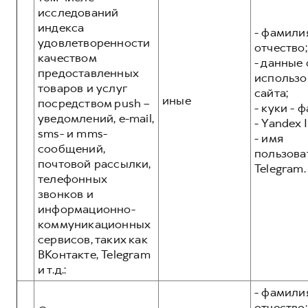
исследований
индекса
- фамилия
удовлетворенности
отчество;
качеством
- данные 
предоставленных
использо
товаров и услуг
сайта;
иные
посредством push –
- куки - 
уведомлений, e-mail,
- Yandex I
sms- и mms-
- имя
сообщений,
пользова
почтовой рассылки,
Telegram.
телефонных
звонков и
информационно-
коммуникационных
сервисов, таких как
ВКонтакте, Telegram
и т.д.:
- фамилия
отчество;