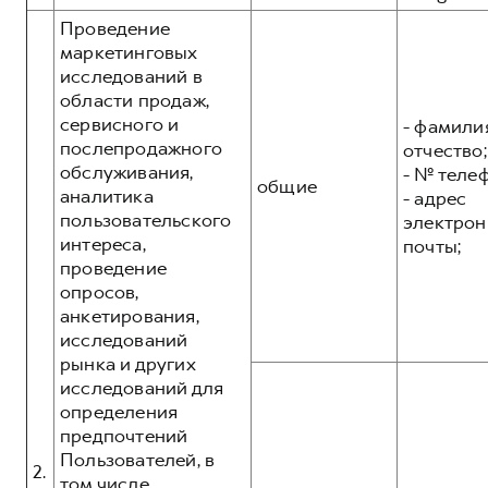
Проведение
маркетинговых
исследований в
области продаж,
сервисного и
- фамилия
послепродажного
отчество;
обслуживания,
- № теле
общие
аналитика
- адрес
пользовательского
электрон
интереса,
почты;
проведение
опросов,
анкетирования,
исследований
рынка и других
исследований для
определения
предпочтений
Пользователей, в
2.
том числе