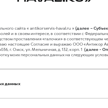
ного сайта « antikorservis-haval.ru »
(далее – Субъе
олей и в своем интересе, в соответствии с Федеральным
ством проставления «галочки» в соответствующем чек
писываю настоящее Согласие и выражаю ООО «Антикор 
36, г. Омск, ул. Мельничная, д. 132, корп. 1
(далее - О
ботку моих персональных данных на следующих услови
ых данных