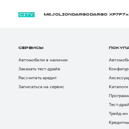
M6
JOLION
DARGO
DARGO Х
F7
F7x
СЕРВИСЫ
ПОКУП
Автомобили в наличии
Автомоби
Заказать тест-драйв
Конфигур
Рассчитать кредит
Аксессуа
Записаться на сервис
Каталоги
Програм
Тест-дра
Трейд-ин
Кредитны