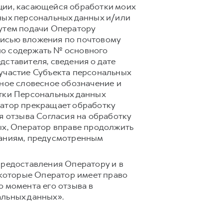
ции, касающейся обработки моих
ных персональных данных и/или
путем подачи Оператору
писью вложения по почтовому
лжно содержать № основного
дставителя, сведения о дате
 участие Субъекта персональных
вное словесное обозначение и
отки Персональных данных
ратор прекращает обработку
я отзыва Согласия на обработку
ых, Оператор вправе продолжить
ваниям, предусмотренным
предоставления Оператору и в
 которые Оператор имеет право
 момента его отзыва в
альных данных».