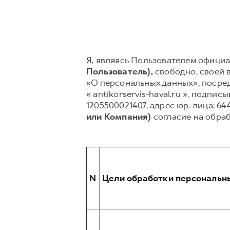
Я, являясь Пользователем официаль
Пользователь),
свободно, своей в
«О персональных данных», посред
« antikorservis-haval.ru », под
1205500021407, адрес юр. лица: 6440
или Компания)
согласие на обра
N
Цели обработки персональн