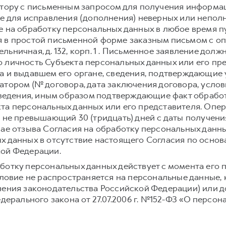
атору с письменным запросом для получения информа
же для исправления (дополнения) неверных или непол
е на обработку персональных данных в любое время 
 в простой письменной форме заказным письмом с о
 Мельничная, д. 132, корп. 1 . Письменное заявление до
 личность Субъекта персональных данных или его пре
а и выдавшем его органе, сведения, подтверждающие
атором (№ договора, дата заключения договора, усло
 сведения, иным образом подтверждающие факт обраб
та персональных данных или его представителя. Опе
, не превышающий 30 (тридцать) дней с даты получени
чае отзыва Согласия на обработку персональных данн
х данных в отсутствие настоящего Согласия по осно
кой Федерации.
ботку персональных данных действует с момента его 
условие не распространяется на персональные данные,
нения законодательства Российской Федерации) или до
едерального закона от 27.07.2006 г. №152-ФЗ «О персон