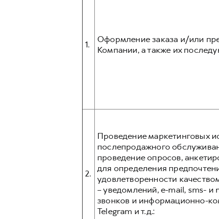
Оформление заказа и/или пре
1.
Компании, а также их послед
Проведение маркетинговых ис
послепродажного обслуживани
проведение опросов, анкетир
для определения предпочтени
2.
удовлетворенности качеством
– уведомлений, e-mail, sms- 
звонков и информационно-ком
Telegram и т.д.: