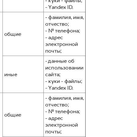
- куки - файлы;
- Yandex ID.
- фамилия, имя,
отчество;
- № телефона;
общие
- адрес
электронной
почты;
- данные об
использовании
иные
сайта;
- куки - файлы;
- Yandex ID.
- фамилия, имя,
отчество;
- № телефона;
общие
- адрес
электронной
почты;