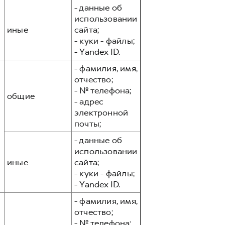
- данные об
использовании
иные
сайта;
- куки - файлы;
- Yandex ID.
- фамилия, имя,
отчество;
- № телефона;
общие
- адрес
электронной
почты;
- данные об
использовании
иные
сайта;
- куки - файлы;
- Yandex ID.
- фамилия, имя,
отчество;
- № телефона;