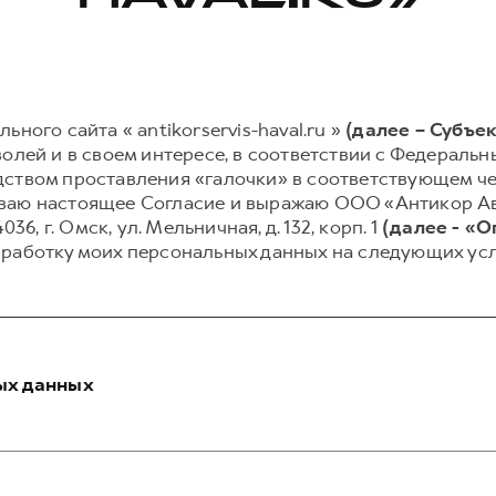
ного сайта « antikorservis-haval.ru »
(далее – Субъе
олей и в своем интересе, в соответствии с Федеральным
ством проставления «галочки» в соответствующем чек
писываю настоящее Согласие и выражаю ООО «Антикор 
36, г. Омск, ул. Мельничная, д. 132, корп. 1
(далее - «
бработку моих персональных данных на следующих усл
ых данных