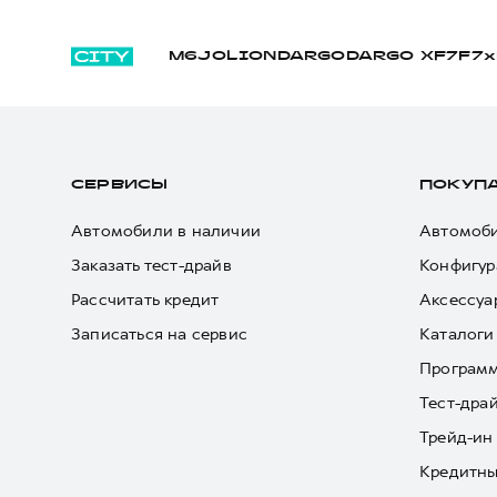
M6
JOLION
DARGO
DARGO Х
F7
F7x
СЕРВИСЫ
ПОКУП
Автомобили в наличии
Автомоби
Заказать тест-драйв
Конфигур
Рассчитать кредит
Аксессуа
Записаться на сервис
Каталоги
Програм
Тест-дра
Трейд-ин
Кредитны