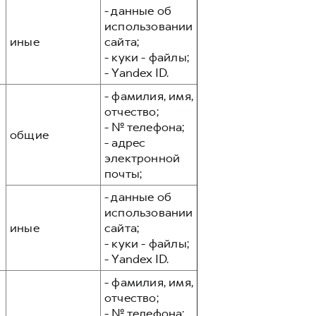
- данные об
использовании
иные
сайта;
- куки - файлы;
- Yandex ID.
- фамилия, имя,
отчество;
- № телефона;
общие
- адрес
электронной
почты;
- данные об
использовании
иные
сайта;
- куки - файлы;
- Yandex ID.
- фамилия, имя,
отчество;
- № телефона;