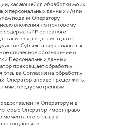
ции, касающейся обработки моих
ных персональных данных и/или
путем подачи Оператору
писью вложения по почтовому
лжно содержать № основного
дставителя, сведения о дате
 участие Субъекта персональных
вное словесное обозначение и
отки Персональных данных
ратор прекращает обработку
я отзыва Согласия на обработку
ых, Оператор вправе продолжить
ваниям, предусмотренным
предоставления Оператору и в
 которые Оператор имеет право
 момента его отзыва в
альных данных».