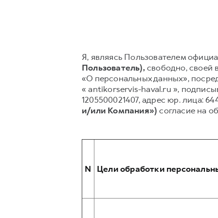
Я, являясь Пользователем официаль
Пользователь),
свободно, своей в
«О персональных данных», посред
« antikorservis-haval.ru », под
1205500021407, адрес юр. лица: 6440
и/или Компания»)
согласие на о
N
Цели обработки персональн