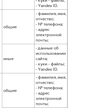
- куки - файлы;
- Yandex ID.
- фамилия, имя,
отчество;
- № телефона;
общие
- адрес
электронной
почты;
- данные об
использовании
иные
сайта;
- куки - файлы;
- Yandex ID.
- фамилия, имя,
отчество;
- № телефона;
общие
- адрес
электронной
почты;