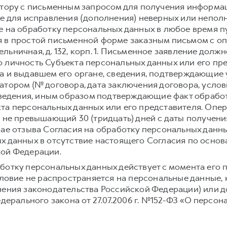
атору с письменным запросом для получения информа
же для исправления (дополнения) неверных или непол
е на обработку персональных данных в любое время 
 в простой письменной форме заказным письмом с о
 Мельничная, д. 132, корп. 1. Письменное заявление до
 личность Субъекта персональных данных или его пре
а и выдавшем его органе, сведения, подтверждающие
атором (№ договора, дата заключения договора, усло
 сведения, иным образом подтверждающие факт обраб
та персональных данных или его представителя. Опе
, не превышающий 30 (тридцать) дней с даты получени
чае отзыва Согласия на обработку персональных данн
х данных в отсутствие настоящего Согласия по осно
кой Федерации.
ботку персональных данных действует с момента его 
условие не распространяется на персональные данные,
нения законодательства Российской Федерации) или до
едерального закона от 27.07.2006 г. №152-ФЗ «О персон