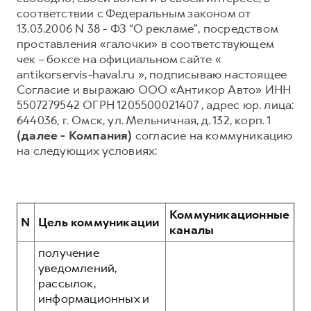
соответствии с Федеральным законом от
Тест-драйв
СЕРВИСНОЕ ОБСЛУЖИВАНИЕ
О дилере
13.03.2006 N 38 - ФЗ “О рекламе”, посредством
Трейд-ин
проставления «галочки» в соответствующем
Нулевое ТО
Наша команда
чек – боксе на официальном сайте «
DARGO
DARGO X
Программа «Помощь на дороге»
Контакты
от 3 199 000 ₽
antikorservis-haval.ru », подписываю настоящее
от 3 499 000 ₽
КРЕДИТ И СТРАХОВАНИЕ
Регламенты технического обслуживания
Согласие и выражаю ООО «Антикор Авто» ИНН
5507279542 ОГРН 1205500021407 , адрес юр. лица:
Кредитный калькулятор
Электронный ПТС
644036, г. Омск, ул. Мельничная, д. 132, корп. 1
Страхование
(далее - Компания)
согласие на коммуникацию
на следующих условиях:
Кредит
ПОДДЕРЖКА
F7
F7X
GWM Безопасность
от 2 899 000 ₽
от 3 599 000 ₽
КОРПОРАТИВНЫМ КЛИЕНТАМ
Гарантия HAVAL
Коммуникационные
N
Цель коммуникации
Для малого бизнеса
Мобильное приложение GWM
каналы
Корпоративным клиентам
Программа «HAVAL Защита+»
получение
уведомлений,
Крупным корпоративным клиентам
Руководства по эксплуатации
POER
рассылок,
от 3 449 000 ₽
Система управления автопарком
Подписки
информационных и