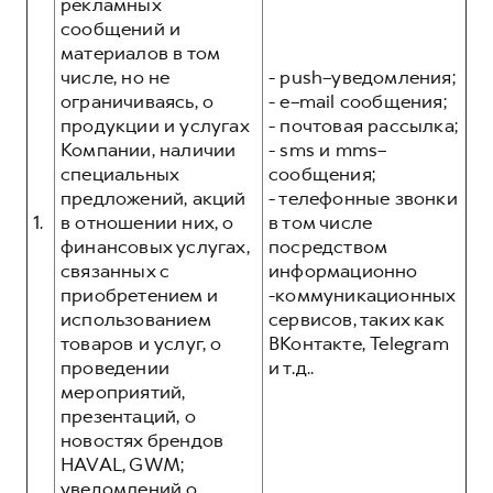
Сервис для корпоративных клиентов
рекламных
сообщений и
HAVAL Лизинг
АКСЕССУАРЫ HAVAL
материалов в том
Автомобильные аксессуары
числе, но не
- push–уведомления;
ограничиваясь, о
- e–mail сообщения;
АКСЕССУАРЫ HAVAL
Коллекция CITY
продукции и услугах
- почтовая рассылка;
Автомобильные аксессуары
Коллекция Базовая
Компании, наличии
- sms и mms–
специальных
сообщения;
Коллекция CITY
Коллекция Детская
предложений, акций
- телефонные звонки
Коллекция Базовая
1.
в отношении них, о
в том числе
финансовых услугах,
посредством
Коллекция Детская
связанных с
информационно
приобретением и
-коммуникационных
использованием
сервисов, таких как
товаров и услуг, о
ВКонтакте, Telegram
проведении
и т.д..
мероприятий,
презентаций, о
новостях брендов
HAVAL, GWM;
уведомлений о