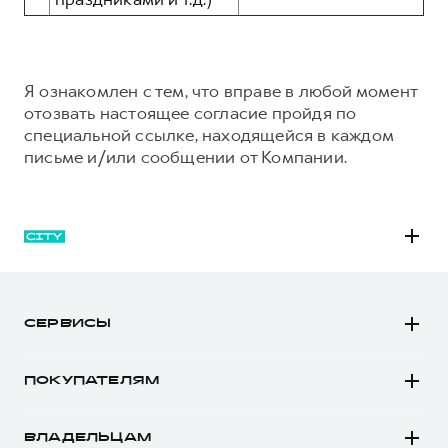
Я ознакомлен с тем, что вправе в любой момент
отозвать настоящее согласие пройдя по
специальной ссылке, находящейся в каждом
письме и/или сообщении от Компании.
M6
JOLION
СЕРВИСЫ
DARGO
Автомобили в наличии
DARGO Х
ПОКУПАТЕЛЯМ
Заказать тест-драйв
F7
Автомобили в наличии
Рассчитать кредит
F7x
ВЛАДЕЛЬЦАМ