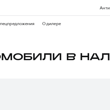
Анти
пецпредложения
О дилере
МОБИЛИ В НА