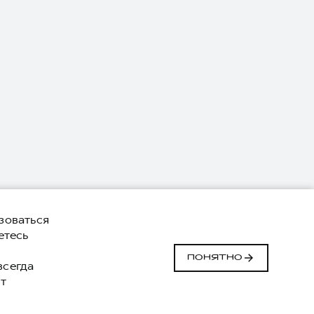
зоваться
етесь
й
ПОНЯТНО
 всегда
т