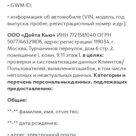
-
GWM ID;
-
информация об автомобиле (VIN, модель, год
выпуска, пробег, регистрационный номер и др.);
ООО «Дейта Кью»
ИНН 7721581040 ОГРН
5077746329876, адрес регистрации: 119034, г.
Москва, Турчанинов переулок, дом 6 стр. 2,
помещение I, комн. 9, 11 этаж 1,
в целях:
проверки и систематизации данных Клиентов/
Пользователей, выявления ошибок, в том числе
неполных и неактуальных данных.
Категории и
перечень персональных данных, подлежащих
предоставлению:
Общие:
**-** фамилия, имя, отчество;
**-** дата рождения;
-
адрес электронной почты;