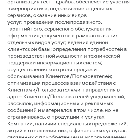
Сервис для корпоративных клиентов
организация тест – драйва, обеспечение участия
в мероприятиях, подключение отдельных
HAVAL Лизинг
АКСЕССУАРЫ HAVAL
сервисов, оказание иных видов
Автомобильные аксессуары
услуг; проведения послепродажного,
гарантийного, сервисного обслуживания;
АКСЕССУАРЫ HAVAL
Коллекция CITY
оформления документов в рамках оказания
Автомобильные аксессуары
Коллекция Базовая
отдельных видов услуг; ведения единой
клиентской базы; определения потребностей в
Коллекция CITY
Коллекция Детская
производственной мощности и технической
Коллекция Базовая
поддержки информационных систем;
осуществления контроля продаж и
Коллекция Детская
обслуживания Клиентов/Пользователей;
оптимизация процессов взаимодействия с
Клиентами/Пользователями; направления в
адрес Клиентов/Пользователей уведомлений,
рассылок, информационных и рекламных
сообщений и материалов в том числе, но не
ограничиваясь, о продукции и услугах
Компании, наличии специальных предложений,
акций в отношении них, о финансовых услугах,
связанных с приобретением и использованием