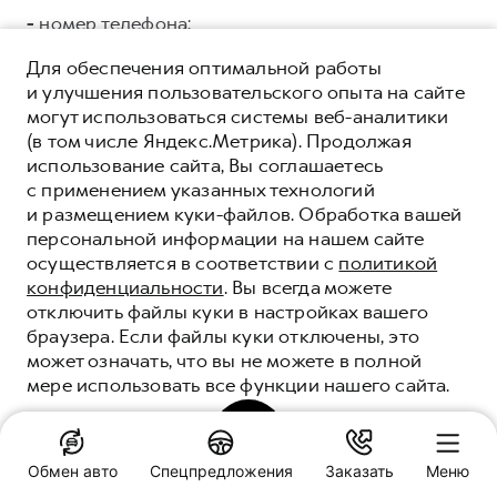
-
номер телефона;
ООО «СЛАВА ГРУПП»
ИНН 7704875192 ОГРН
Для обеспечения оптимальной работы
5147746150041, адрес регистрации: г. Москва, ул.
и улучшения пользовательского опыта на сайте
Тверская, дом 16, стр.3, помещ. 3 в целях:
могут использоваться системы веб-аналитики
коммуникации с Клиентами/Пользователями, в
(в том числе Яндекс.Метрика). Продолжая
том числе: направления e.mail рассылки;
использование сайта, Вы соглашаетесь
проведения маркетинговых кампаний и
с применением указанных технологий
исследований; поддержки процесса продаж,
и размещением куки-файлов. Обработка вашей
аналитики данных.
Категории и перечень
персональной информации на нашем сайте
персональных данных, подлежащих
осуществляется в соответствии с
политикой
предоставлению:
конфиденциальности
. Вы всегда можете
отключить файлы куки в настройках вашего
Общие:
браузера. Если файлы куки отключены, это
может означать, что вы не можете в полной
-
фамилия, имя, отчество;
мере использовать все функции нашего сайта.
-
дата рождения;
ПОНЯТНО
-
адрес электронной почты;
Обмен авто
Спецпредложения
Заказать
Меню
-
номер телефона;