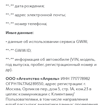
**-** дата рождения;
**-** адрес электронной почты;
**-** номер телефона;
Иные данные:
-
данные об использовании сервиса GWM;
**-** GWM ID;
**-** информация об автомобиле (VIN, модель,
год выпуска, пробег, регистрационный номер и
др).
ООО «Агентство «Апрель»
ИНН 7717778982
ОГРН 1147746289350, адрес регистрации: г.
Москва, Орликов пер., дом 5, стр. 1А, ком.23 в
целях: коммуникации с Клиентами/
Пользователями, в том числе направления
e.mail рассылки; аналитики данных; проведения