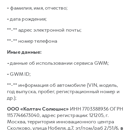
-
фамилия, имя, отчество;
-
дата рождения;
**-** адрес электронной почты;
**-** номер телефона
Иные данные:
-
данные об использовании сервиса GWM;
-
GWM ID;
**-** информация об автомобиле (VIN, модель,
год выпуска, пробег, регистрационный номер и
др.);
ООО «Колтач Солюшнс»
ИНН 7703388936 ОГРН
1157746673040, адрес регистрации: 121205, г.
Москва, территория инновационного центра
Сколково, улица Нобеля, д.7, эт/пом/раб 2/51/6,
в