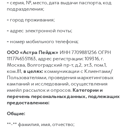
-
серия, №, место, дата выдачи паспорта, код
подразделения;
-
город проживания;
-
адрес электронной почты;
-
номер мобильного телефона;
ООО «Астра Пейдж»
ИНН 7709881256 ОГРН
1117746551163, адрес регистрации: 109316, г.
Москва, Волгоградский пр-т, д.2, эт.3, пом.1,
ком.81,
в целях:
коммуникации с Клиентами/
Пользователями, проведения маркетинговых
кампаний и исследований, осуществления
имейл рассылок и опросов.
Категории и
перечень персональных данных, подлежащих
предоставлению:
Общие:
**-** фамилия, имя, отчество;