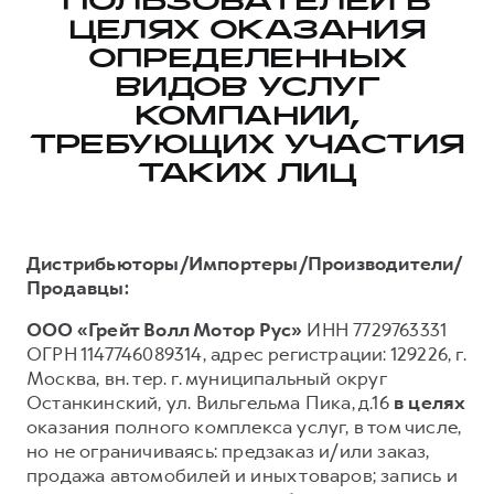
ПОЛЬЗОВАТЕЛЕЙ В
ЦЕЛЯХ ОКАЗАНИЯ
Тест-драйв
СЕРВИСНОЕ ОБСЛУЖИВАНИЕ
О дилере
ОПРЕДЕЛЕННЫХ
Трейд-ин
Нулевое ТО
Наша команда
ВИДОВ УСЛУГ
DARGO
DARGO X
Программа «Помощь на дороге»
Контакты
от 3 199 000 ₽
КОМПАНИИ,
от 3 499 000 ₽
КРЕДИТ И СТРАХОВАНИЕ
Регламенты технического обслуживания
ТРЕБУЮЩИХ УЧАСТИЯ
ТАКИХ ЛИЦ
Кредитный калькулятор
Электронный ПТС
Страхование
Кредит
ПОДДЕРЖКА
Дистрибьюторы/Импортеры/Производители/
F7
F7X
GWM Безопасность
Продавцы:
от 2 899 000 ₽
от 3 599 000 ₽
КОРПОРАТИВНЫМ КЛИЕНТАМ
Гарантия HAVAL
ООО «Грейт Волл Мотор Рус»
ИНН 7729763331
ОГРН 1147746089314, адрес регистрации: 129226, г.
Для малого бизнеса
Мобильное приложение GWM
Москва, вн. тер. г. муниципальный округ
Корпоративным клиентам
Программа «HAVAL Защита+»
Останкинский, ул. Вильгельма Пика, д.16
в целях
Крупным корпоративным клиентам
Руководства по эксплуатации
оказания полного комплекса услуг, в том числе,
POER
но не ограничиваясь: предзаказ и/или заказ,
от 3 449 000 ₽
Система управления автопарком
Подписки
продажа автомобилей и иных товаров; запись и