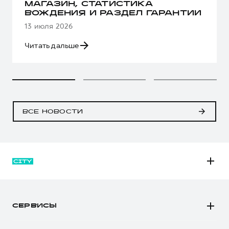
МАГАЗИН, СТАТИСТИКА
ВОЖДЕНИЯ И РАЗДЕЛ ГАРАНТИИ
13 июля 2026
Читать дальше
ВСЕ НОВОСТИ
M6
JOLION
СЕРВИСЫ
DARGO
Автомобили в наличии
DARGO Х