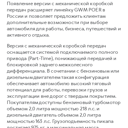
Сервис для корпоративных клиентов
Появление версии с механической коробкой
передач расширяет линейку GWM POER в
HAVAL Лизинг
АКСЕССУАРЫ HAVAL
России и позволяет предложить клиентам
Автомобильные аксессуары
дополнительные возможности при выборе
автомобиля для работы, бизнеса, путешествий и
АКСЕССУАРЫ HAVAL
Коллекция CITY
активного отдыха.
Автомобильные аксессуары
Коллекция Базовая
Версия с механической коробкой передач
Коллекция CITY
Коллекция Детская
оснащается системой подключаемого полного
Коллекция Базовая
привода (Part-Time), понижающей передачей и
блокировкой заднего межколесного
Коллекция Детская
дифференциала. В сочетании с бензиновым или
дизельным двигателем такая конфигурация
обеспечивает автомобилю высокий тяговый
потенциал для работы, перевозки грузов и
эксплуатации вне дорог с твердым покрытием.
Покупателям доступны бензиновый турбомотор
объемом 2,0 литра мощностью 218 л.с. и
дизельный двигатель объемом 2,0 литра
мощностью 163 л.с. Грузоподъемность пикапа
достигает 975 кг, а максимальная масса