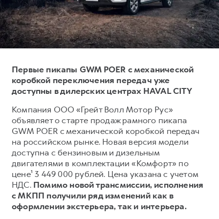
Тест-драйв
СЕРВИСНОЕ ОБСЛУЖИВАНИЕ
О дилере
Трейд-ин
Нулевое ТО
Наша команда
DARGO
DARGO X
Программа «Помощь на дороге»
Контакты
от 3 199 000 ₽
от 3 499 000 ₽
КРЕДИТ И СТРАХОВАНИЕ
Регламенты технического обслуживания
Первые пикапы GWM POER с механической
Кредитный калькулятор
Электронный ПТС
коробкой переключения передач уже
доступны в дилерских центрах HAVAL CITY
Страхование
Компания ООО «Грейт Волл Мотор Рус»
Кредит
ПОДДЕРЖКА
объявляет о старте продаж рамного пикапа
F7
F7X
GWM Безопасность
от 2 899 000 ₽
от 3 599 000 ₽
GWM POER с механической коробкой передач
на российском рынке. Новая версия модели
КОРПОРАТИВНЫМ КЛИЕНТАМ
Гарантия HAVAL
доступна с бензиновым и дизельным
Для малого бизнеса
Мобильное приложение GWM
двигателями в комплектации «Комфорт» по
Корпоративным клиентам
Программа «HAVAL Защита+»
цене¹ 3 449 000 рублей. Цена указана с учетом
НДС.
Помимо новой трансмиссии, исполнения
Крупным корпоративным клиентам
Руководства по эксплуатации
с МКПП получили ряд изменений как в
POER
от 3 449 000 ₽
Система управления автопарком
Подписки
оформлении экстерьера, так и интерьера.