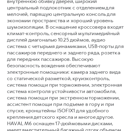
Сервис для корпоративных клиентов
внутреннюю обивку дверей, широкий
центральный подлокотник с отделением для
HAVAL Лизинг
АКСЕССУАРЫ HAVAL
мелочей, парящую центральную консоль для
Автомобильные аксессуары
экономии пространства и хороший уровень
шумоизоляции. В оснащение кроссовера входят
АКСЕССУАРЫ HAVAL
Коллекция CITY
климат-контроль, сенсорный мультимедийный
Автомобильные аксессуары
Коллекция Базовая
дисплей диагональю 10.25 дюймов, аудио
система с четырьмя динамиками, USB-порты для
Коллекция CITY
Коллекция Детская
пассажиров переднего и заднего ряда, розетка
Коллекция Базовая
для передних пассажиров. Высокую
безопасность вождения обеспечивают
Коллекция Детская
электронные помощники: камера заднего вида
со статической разметкой, круизконтроль,
система помощи при торможении, электронная
система контроля устойчивости автомобиля,
система помощи при экстренном торможении,
ассистент помощи при подъеме в гору и при
спуске, кронштейны ISOFIX1 для удобного
крепления детского кресла и многое другое.
HAVAL M6 оснащен 17-дюймовыми дисками,
имеет вместительный багажный отсек объемом