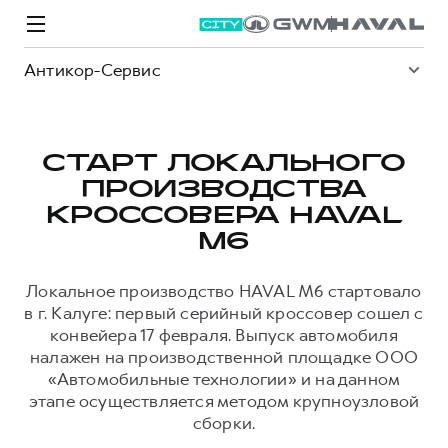
Антикор-Сервис
СТАРТ ЛОКАЛЬНОГО
ПРОИЗВОДСТВА
Модели
Покупателям
Владельцам
Спецпредложения
О дилере
КРОССОВЕРА HAVAL
M6
ВЫБОР И ПОКУПКА
СЕРВИС
СПЕЦПРЕДЛОЖЕНИЯ
БРЕНД HAVAL
Локальное производство HAVAL M6 стартовало
в г. Калуге: первый серийный кроссовер сошел с
Автомобили в наличии
Все о сервисе
Покупателям
О бренде
конвейера 17 февраля. Выпуск автомобиля
Конфигуратор HAVAL
Запись на сервис
Владельцам
Новости
налажен на производственной площадке ООО
«Автомобильные технологии» и на данном
M6
Аксессуары HAVAL
Моторное масло
О GWM
JOLION
от 2 049 000 ₽
от 2 049 000 ₽
этапе осуществляется методом крупноузловой
Каталоги и прайс-листы
Стоимость ТО
сборки.
Программа «HAVAL Защита+»
ИНФОРМАЦИЯ О ДИЛЕРЕ