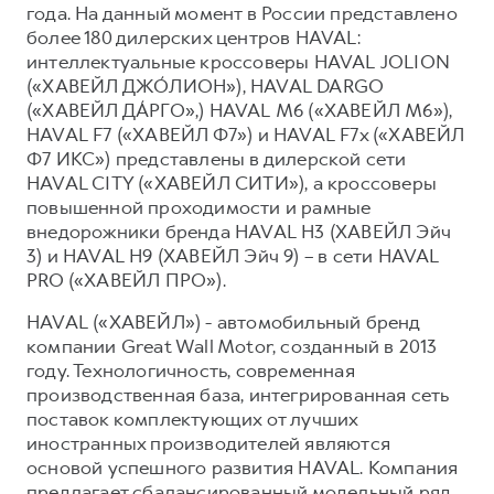
года. На данный момент в России представлено
более 180 дилерских центров HAVAL:
интеллектуальные кроссоверы HAVAL JOLION
(«ХАВЕЙЛ ДЖО́ЛИОН»), HAVAL DARGO
(«ХАВЕЙЛ ДА́РГО»,) HAVAL М6 («ХАВЕЙЛ M6»),
HAVAL F7 («ХАВЕЙЛ Ф7») и HAVAL F7x («ХАВЕЙЛ
Ф7 ИКС») представлены в дилерской сети
HAVAL CITY («ХАВЕЙЛ СИТИ»), а кроссоверы
повышенной проходимости и рамные
внедорожники бренда HAVAL H3 (ХАВЕЙЛ Эйч
3) и HAVAL H9 (ХАВЕЙЛ Эйч 9) – в сети HAVAL
PRO («ХАВЕЙЛ ПРО»).
HAVAL («ХАВЕЙЛ») - автомобильный бренд
компании Great Wall Motor, созданный в 2013
году. Технологичность, современная
производственная база, интегрированная сеть
поставок комплектующих от лучших
иностранных производителей являются
основой успешного развития HAVAL. Компания
предлагает сбалансированный модельный ряд