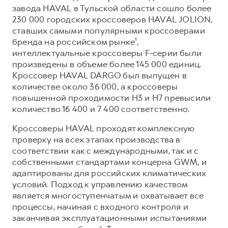
Сервис для корпоративных клиентов
завода HAVAL в Тульской области сошло более
HAVAL Лизинг
АКСЕССУАРЫ HAVAL
230 000 городских кроссоверов HAVAL JOLION,
ставших самыми популярными кроссоверами
Автомобильные аксессуары
бренда на российском рынке¹,
АКСЕССУАРЫ HAVAL
Коллекция CITY
интеллектуальные кроссоверы F-серии были
произведены в объеме более 145 000 единиц.
Автомобильные аксессуары
Коллекция Базовая
Кроссовер HAVAL DARGO был выпущен в
Коллекция CITY
Коллекция Детская
количестве около 36 000, а кроссоверы
повышенной проходимости H3 и H7 превысили
Коллекция Базовая
количество 16 400 и 7 400 соответственно.
Коллекция Детская
Кроссоверы HAVAL проходят комплексную
проверку на всех этапах производства в
соответствии как с международными, так и с
собственными стандартами концерна GWM, и
адаптированы для российских климатических
условий. Подход к управлению качеством
является многоступенчатым и охватывает все
процессы, начиная с входного контроля и
заканчивая эксплуатационными испытаниями