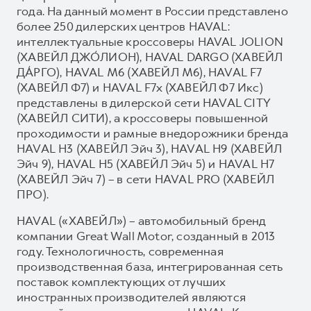
года. На данный момент в России представлено
более 250 дилерских центров HAVAL:
интеллектуальные кроссоверы HAVAL JOLION
(ХАВЕЙЛ ДЖО́ЛИОН), HAVAL DARGO (ХАВЕЙЛ
ДА́РГО), HAVAL М6 (ХАВЕЙЛ M6), HAVAL F7
(ХАВЕЙЛ Ф7) и HAVAL F7x (ХАВЕЙЛ Ф7 Икс)
представлены в дилерской сети HAVAL CITY
(ХАВЕЙЛ СИТИ), а кроссоверы повышенной
проходимости и рамные внедорожники бренда
HAVAL H3 (ХАВЕЙЛ Эйч 3), HAVAL H9 (ХАВЕЙЛ
Эйч 9), HAVAL H5 (ХАВЕЙЛ Эйч 5) и HAVAL H7
(ХАВЕЙЛ Эйч 7) – в сети HAVAL PRO (ХАВЕЙЛ
ПРО).
HAVAL («ХАВЕЙЛ») – автомобильный бренд
компании Great Wall Motor, созданный в 2013
году. Технологичность, современная
производственная база, интегрированная сеть
поставок комплектующих от лучших
иностранных производителей являются