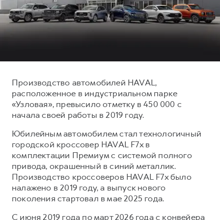
Тест-драйв
СЕРВИСНОЕ ОБСЛУЖИВАНИЕ
О дилере
Трейд-ин
Нулевое ТО
Наша команда
DARGO
DARGO X
Программа «Помощь на дороге»
Контакты
от 3 199 000 ₽
от 3 499 000 ₽
КРЕДИТ И СТРАХОВАНИЕ
Регламенты технического обслуживания
Кредитный калькулятор
Электронный ПТС
Производство автомобилей HAVAL,
расположенное в индустриальном парке
Страхование
«Узловая», превысило отметку в 450 000 с
Кредит
ПОДДЕРЖКА
начала своей работы в 2019 году.
F7
F7X
GWM Безопасность
от 2 899 000 ₽
от 3 599 000 ₽
Юбилейным автомобилем стал технологичный
КОРПОРАТИВНЫМ КЛИЕНТАМ
Гарантия HAVAL
городской кроссовер HAVAL F7x в
комплектации Премиум с системой полного
Для малого бизнеса
Мобильное приложение GWM
привода, окрашенный в синий металлик.
Корпоративным клиентам
Программа «HAVAL Защита+»
Производство кроссоверов HAVAL F7x было
налажено в 2019 году, а выпуск нового
Крупным корпоративным клиентам
Руководства по эксплуатации
POER
поколения стартовал в мае 2025 года.
от 3 449 000 ₽
Система управления автопарком
Подписки
С июня 2019 года по март 2026 года с конвейера