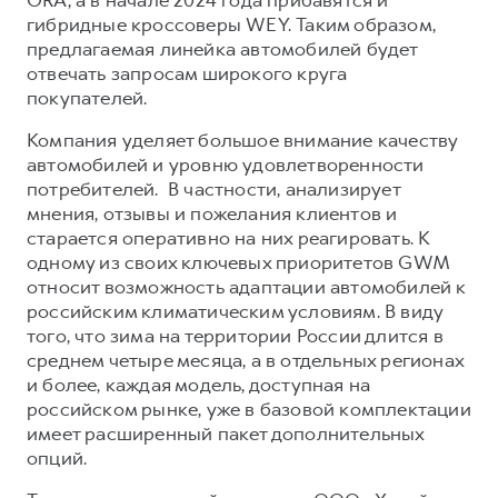
Сервис для корпоративных клиентов
гибридные кроссоверы WEY. Таким образом,
HAVAL Лизинг
АКСЕССУАРЫ HAVAL
предлагаемая линейка автомобилей будет
отвечать запросам широкого круга
Автомобильные аксессуары
покупателей.
АКСЕССУАРЫ HAVAL
Коллекция CITY
Компания уделяет большое внимание качеству
Автомобильные аксессуары
Коллекция Базовая
автомобилей и уровню удовлетворенности
Коллекция CITY
Коллекция Детская
потребителей. В частности, анализирует
мнения, отзывы и пожелания клиентов и
Коллекция Базовая
старается оперативно на них реагировать. К
Коллекция Детская
одному из своих ключевых приоритетов GWM
относит возможность адаптации автомобилей к
российским климатическим условиям. В виду
того, что зима на территории России длится в
среднем четыре месяца, а в отдельных регионах
и более, каждая модель, доступная на
российском рынке, уже в базовой комплектации
имеет расширенный пакет дополнительных
опций.