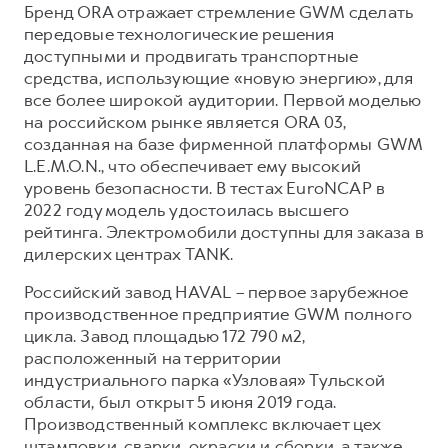
Бренд ORA отражает стремление GWM сделать
передовые технологические решения
доступными и продвигать транспортные
средства, использующие «новую энергию», для
все более широкой аудитории. Первой моделью
на российском рынке является ORA 03,
созданная на базе фирменной платформы GWM
L.E.M.O.N., что обеспечивает ему высокий
уровень безопасности. В тестах EuroNCAP в
2022 году модель удостоилась высшего
рейтинга. Электромобили доступны для заказа в
дилерских центрах TANK.
Российский завод HAVAL – первое зарубежное
производственное предприятие GWM полного
цикла. Завод площадью 172 790 м2,
расположенный на территории
индустриального парка «Узловая» Тульской
области, был открыт 5 июня 2019 года.
Производственный комплекс включает цех
штамповки, сварки, окраски и сборки, а также