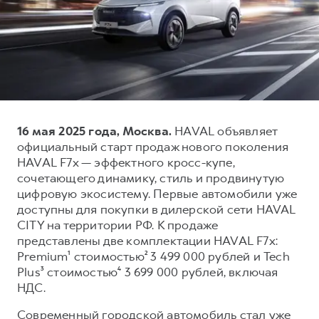
Тест-драйв
СЕРВИСНОЕ ОБСЛУЖИВАНИЕ
О дилере
Трейд-ин
Нулевое ТО
Наша команда
DARGO
DARGO X
Программа «Помощь на дороге»
Контакты
от 3 199 000 ₽
от 3 499 000 ₽
КРЕДИТ И СТРАХОВАНИЕ
Регламенты технического обслуживания
Кредитный калькулятор
Электронный ПТС
16 мая 2025 года, Москва.
HAVAL объявляет
Страхование
официальный старт продаж нового поколения
Кредит
ПОДДЕРЖКА
HAVAL F7x — эффектного кросс-купе,
F7
F7X
сочетающего динамику, стиль и продвинутую
GWM Безопасность
от 2 899 000 ₽
от 3 599 000 ₽
цифровую экосистему. Первые автомобили уже
КОРПОРАТИВНЫМ КЛИЕНТАМ
Гарантия HAVAL
доступны для покупки в дилерской сети HAVAL
CITY на территории РФ. К продаже
Для малого бизнеса
Мобильное приложение GWM
представлены две комплектации HAVAL F7x:
Корпоративным клиентам
Программа «HAVAL Защита+»
Premium¹ стоимостью² 3 499 000 рублей и Tech
Plus³ стоимостью⁴ 3 699 000 рублей, включая
Крупным корпоративным клиентам
Руководства по эксплуатации
POER
НДС.
от 3 449 000 ₽
Система управления автопарком
Подписки
Современный городской автомобиль стал уже