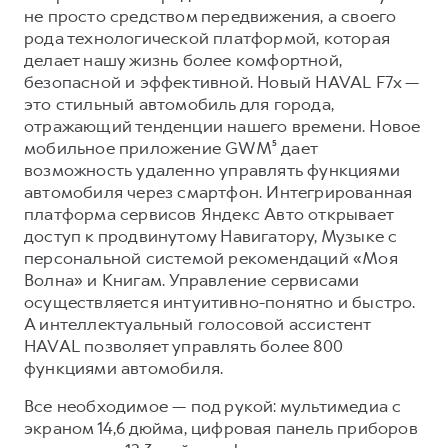
Сервис для корпоративных клиентов
не просто средством передвижения, а своего
HAVAL Лизинг
АКСЕССУАРЫ HAVAL
рода технологической платформой, которая
делает нашу жизнь более комфортной,
Автомобильные аксессуары
безопасной и эффективной. Новый HAVAL F7x —
АКСЕССУАРЫ HAVAL
Коллекция CITY
это стильный автомобиль для города,
отражающий тенденции нашего времени. Новое
Автомобильные аксессуары
Коллекция Базовая
мобильное приложение GWM⁵ дает
Коллекция CITY
Коллекция Детская
возможность удаленно управлять функциями
автомобиля через смартфон. Интегрированная
Коллекция Базовая
платформа сервисов Яндекс Авто открывает
Коллекция Детская
доступ к продвинутому Навигатору, Музыке с
персональной системой рекомендаций «Моя
Волна» и Книгам. Управление сервисами
осуществляется интуитивно-понятно и быстро.
А интеллектуальный голосовой ассистент
HAVAL позволяет управлять более 800
функциями автомобиля.
Все необходимое — под рукой: мультимедиа с
экраном 14,6 дюйма, цифровая панель приборов