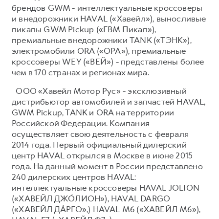
брендов GWM - интеллектуальные кроссоверы
и внедорожники HAVAL («Хавейл»), выносливые
пикапы GWM Pickup («ГВМ Пикап»),
премиальные внедорожники TANK («ТЭНК»),
электромобили ORA («ОРА»), премиальные
кроссоверы WEY («ВЕЙ») - представлены более
чем в 170 странах и регионах мира.
ООО «Хавейл Мотор Рус» - эксклюзивный
дистрибьютор автомобилей и запчастей HAVAL,
GWM Pickup, TANK и ORA на территории
Российской Федерации. Компания
осуществляет свою деятельность с февраля
2014 года. Первый официальный дилерский
центр HAVAL открылся в Москве в июне 2015
года. На данный момент в России представлено
240 дилерских центров HAVAL:
интеллектуальные кроссоверы HAVAL JOLION
(«ХАВЕЙЛ ДЖО́ЛИОН»), HAVAL DARGO
(«ХАВЕЙЛ ДА́РГО»,) HAVAL М6 («ХАВЕЙЛ M6»),