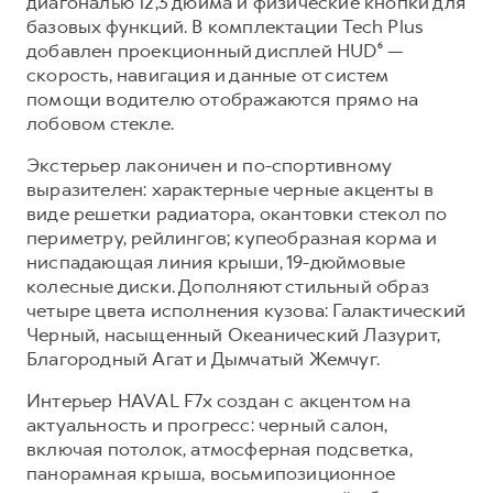
диагональю 12,3 дюйма и физические кнопки для
базовых функций. В комплектации Tech Plus
добавлен проекционный дисплей HUD⁶ —
скорость, навигация и данные от систем
помощи водителю отображаются прямо на
лобовом стекле.
Экстерьер лаконичен и по-спортивному
выразителен: характерные черные акценты в
виде решетки радиатора, окантовки стекол по
периметру, рейлингов; купеобразная корма и
ниспадающая линия крыши, 19-дюймовые
колесные диски. Дополняют стильный образ
четыре цвета исполнения кузова: Галактический
Черный, насыщенный Океанический Лазурит,
Благородный Агат и Дымчатый Жемчуг.
Интерьер HAVAL F7x создан с акцентом на
актуальность и прогресс: черный салон,
включая потолок, атмосферная подсветка,
панорамная крыша, восьмипозиционное