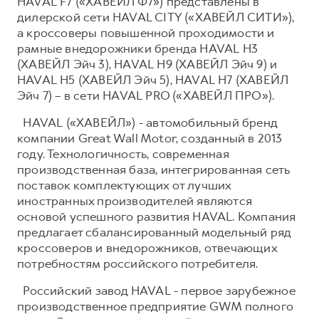
HAVAL F7 («ХАВЕЙЛ Ф7») представлены в
дилерской сети HAVAL CITY («ХАВЕЙЛ СИТИ»),
а кроссоверы повышенной проходимости и
рамные внедорожники бренда HAVAL H3
(ХАВЕЙЛ Эйч 3), HAVAL H9 (ХАВЕЙЛ Эйч 9) и
HAVAL H5 (ХАВЕЙЛ Эйч 5), HAVAL H7 (ХАВЕЙЛ
Эйч 7) – в сети HAVAL PRO («ХАВЕЙЛ ПРО»).
HAVAL («ХАВЕЙЛ») - автомобильный бренд
компании Great Wall Motor, созданный в 2013
году. Технологичность, современная
производственная база, интегрированная сеть
поставок комплектующих от лучших
иностранных производителей являются
основой успешного развития HAVAL. Компания
предлагает сбалансированный модельный ряд
кроссоверов и внедорожников, отвечающих
потребностям российского потребителя.
Российский завод HAVAL - первое зарубежное
производственное предприятие GWM полного