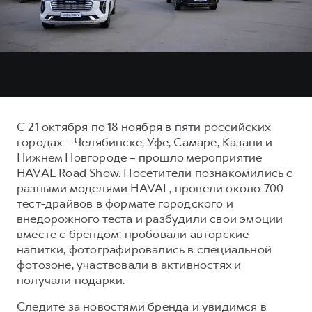
Тест-драйв
СЕРВИСНОЕ ОБСЛУЖИВАНИЕ
О дилере
Трейд-ин
Нулевое ТО
Наша команда
DARGO
DARGO X
Программа «Помощь на дороге»
Контакты
от 3 199 000 ₽
от 3 499 000 ₽
КРЕДИТ И СТРАХОВАНИЕ
Регламенты технического обслуживания
Кредитный калькулятор
Электронный ПТС
С 21 октября по 18 ноября в пяти российских
Страхование
городах – Челябинске, Уфе, Самаре, Казани и
Кредит
Нижнем Новгороде – прошло мероприятие
ПОДДЕРЖКА
F7
F7X
HAVAL Road Show. Посетители познакомились с
GWM Безопасность
от 2 899 000 ₽
от 3 599 000 ₽
разными моделями HAVAL, провели около 700
КОРПОРАТИВНЫМ КЛИЕНТАМ
Гарантия HAVAL
тест-драйвов в формате городского и
внедорожного теста и разбудили свои эмоции
Для малого бизнеса
Мобильное приложение GWM
вместе с брендом: пробовали авторские
Корпоративным клиентам
Программа «HAVAL Защита+»
напитки, фотографировались в специальной
фотозоне, участвовали в активностях и
Крупным корпоративным клиентам
Руководства по эксплуатации
получали подарки.
POER
от 3 449 000 ₽
Система управления автопарком
Подписки
Следите за новостями бренда и увидимся в