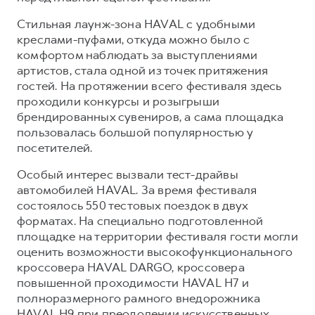
Сервис для корпоративных клиентов
Cтильная лаунж-зона HAVAL с удобными
HAVAL Лизинг
АКСЕССУАРЫ HAVAL
креслами-пуфами, откуда можно было с
Автомобильные аксессуары
комфортом наблюдать за выступлениями
артистов, стала одной из точек притяжения
АКСЕССУАРЫ HAVAL
Коллекция CITY
гостей. На протяжении всего фестиваля здесь
Автомобильные аксессуары
Коллекция Базовая
проходили конкурсы и розыгрыши
Коллекция CITY
Коллекция Детская
брендированных сувениров, а сама площадка
пользовалась большой популярностью у
Коллекция Базовая
посетителей.
Коллекция Детская
Особый интерес вызвали тест-драйвы
автомобилей HAVAL. За время фестиваля
состоялось 550 тестовых поездок в двух
форматах. На специально подготовленной
площадке на территории фестиваля гости могли
оценить возможности высокофункционального
кроссовера HAVAL DARGO, кроссовера
повышенной проходимости HAVAL H7 и
полноразмерного рамного внедорожника
HAVAL H9 при преодолении искусственных