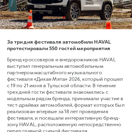
Тест-драйв
СЕРВИСНОЕ ОБСЛУЖИВАНИЕ
О дилере
Трейд-ин
Нулевое ТО
Наша команда
DARGO
DARGO X
Программа «Помощь на дороге»
Контакты
от 3 199 000 ₽
от 3 499 000 ₽
КРЕДИТ И СТРАХОВАНИЕ
Регламенты технического обслуживания
За три дня фестиваля автомобили HAVAL
Кредитный калькулятор
Электронный ПТС
протестировали 550 гостей мероприятия
Страхование
Бренд кроссоверов и внедорожников HAVAL
выступил генеральным автомобильным
Кредит
ПОДДЕРЖКА
партнером масштабного музыкального
F7
F7X
GWM Безопасность
от 2 899 000 ₽
от 3 599 000 ₽
фестиваля «Дикая Мята» 2026, который прошел
с 19 по 21 июня в Тульской области. В течение
КОРПОРАТИВНЫМ КЛИЕНТАМ
Гарантия HAVAL
трех дней гости фестиваля знакомились с
Для малого бизнеса
Мобильное приложение GWM
модельным рядом бренда, принимали участие в
Корпоративным клиентам
Программа «HAVAL Защита+»
тест-драйвах автомобилей, формат которых был
реализован впервые за 18 лет проведения
Крупным корпоративным клиентам
Руководства по эксплуатации
фестиваля, и посещали интерактивную бренд-
POER
от 3 449 000 ₽
Система управления автопарком
Подписки
зону HAVAL, расположенную непосредственно
перед главной сценой фестиваля.