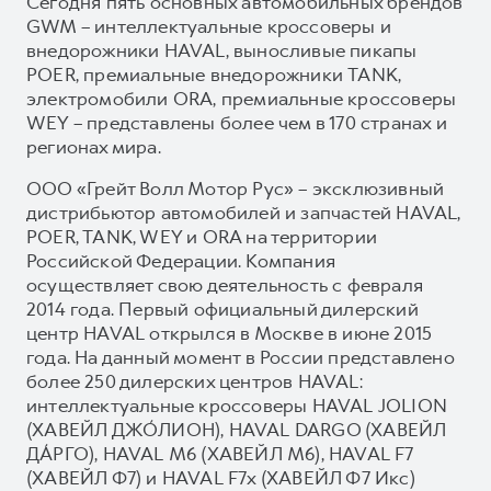
Сегодня пять основных автомобильных брендов
GWM – интеллектуальные кроссоверы и
внедорожники HAVAL, выносливые пикапы
POER, премиальные внедорожники TANK,
электромобили ORA, премиальные кроссоверы
WEY – представлены более чем в 170 странах и
регионах мира.
ООО «Грейт Волл Мотор Рус» – эксклюзивный
дистрибьютор автомобилей и запчастей HAVAL,
POER, TANK, WEY и ORA на территории
Российской Федерации. Компания
осуществляет свою деятельность с февраля
2014 года. Первый официальный дилерский
центр HAVAL открылся в Москве в июне 2015
года. На данный момент в России представлено
более 250 дилерских центров HAVAL:
интеллектуальные кроссоверы HAVAL JOLION
(ХАВЕЙЛ ДЖО́ЛИОН), HAVAL DARGO (ХАВЕЙЛ
ДА́РГО), HAVAL М6 (ХАВЕЙЛ M6), HAVAL F7
(ХАВЕЙЛ Ф7) и HAVAL F7x (ХАВЕЙЛ Ф7 Икс)