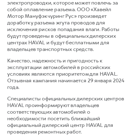
Сервис для корпоративных клиентов
электропроводки, которое может повлечь за
собой оплавление разъема. ООО «Хавейл
HAVAL Лизинг
АКСЕССУАРЫ HAVAL
Мотор Мануфэкчуринг Рус» произведет
Автомобильные аксессуары
доработку разъема жгута проводов для
исключения рисков попадания влаги. Работы
АКСЕССУАРЫ HAVAL
Коллекция CITY
будут проведены в официальных дилерских
Автомобильные аксессуары
Коллекция Базовая
центрах HAVAL и будут бесплатными для
владельцев транспортных средств.
Коллекция CITY
Коллекция Детская
Коллекция Базовая
Качество, надежность и пригодность к
эксплуатации автомобилей в российских
Коллекция Детская
условиях являются приоритетом для HAVAL.
Отзывная кампания начинается 29 января 2024
года.
Специалисты официальных дилерских центров
HAVAL проинформируют владельцев
соответствующих автомобилей о
необходимости посетить ближайший
официальный дилерский центр HAVAL для
проведения ремонтных работ.