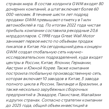
странах мира. В состав холдинга GWM входят 80
дочерних компаний, а штат включает более 60
000 человек. В течение шести лет подряд
продажи GWM превышают отметку в 1 млн
автомобилей в год. По итогам 2022 года чистая
прибыль компании составила рекордные 20,6
млрд долларов. С 1998 года Great Wall Motor
занимает первое место по объёмам продаж
пикапов в Китае. На сегодняшний день концерн
GWM создал глобальную сеть научно-
исследовательских подразделений, куда входят
центры в России, Китае, Японии, Германии,
Австрии и Южной Корее. Также компания
построила глобальную производственную сеть,
которая включает 10 заводов в Китае, 3 завода
полного цикла в России, Таиланде и Бразилии, а
также несколько зарубежных сборочных
предприятий в Эквадоре, Пакистане, Малайзии
и других странах. Согласно стратегии компании
до 2025 года, общий объем инвестиций в