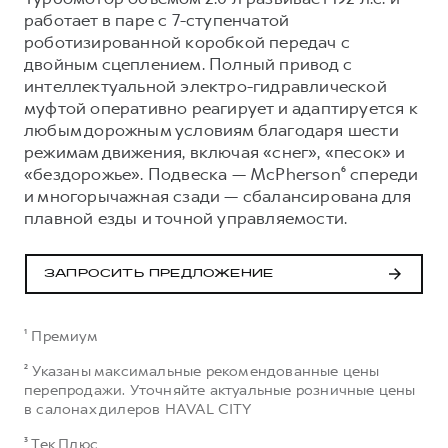
работает в паре с 7-ступенчатой
роботизированной коробкой передач с
двойным сцеплением. Полный привод с
интеллектуальной электро-гидравлической
муфтой оперативно реагирует и адаптируется к
любым дорожным условиям благодаря шести
режимам движения, включая «снег», «песок» и
«бездорожье». Подвеска — McPherson⁶ спереди
и многорычажная сзади — сбалансирована для
плавной езды и точной управляемости.
ЗАПРОСИТЬ ПРЕДЛОЖЕНИЕ
¹ Премиум
² Указаны максимальные рекомендованные цены
перепродажи. Уточняйте актуальные розничные цены
в салонах дилеров HAVAL CITY
³ Тек Плюс