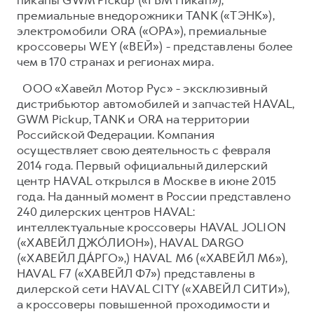
премиальные внедорожники TANK («ТЭНК»),
электромобили ORA («ОРА»), премиальные
кроссоверы WEY («ВЕЙ») - представлены более
чем в 170 странах и регионах мира.
ООО «Хавейл Мотор Рус» - эксклюзивный
дистрибьютор автомобилей и запчастей HAVAL,
GWM Pickup, TANK и ORA на территории
Российской Федерации. Компания
осуществляет свою деятельность с февраля
2014 года. Первый официальный дилерский
центр HAVAL открылся в Москве в июне 2015
года. На данный момент в России представлено
240 дилерских центров HAVAL:
интеллектуальные кроссоверы HAVAL JOLION
(«ХАВЕЙЛ ДЖО́ЛИОН»), HAVAL DARGO
(«ХАВЕЙЛ ДА́РГО»,) HAVAL М6 («ХАВЕЙЛ M6»),
HAVAL F7 («ХАВЕЙЛ Ф7») представлены в
дилерской сети HAVAL CITY («ХАВЕЙЛ СИТИ»),
а кроссоверы повышенной проходимости и