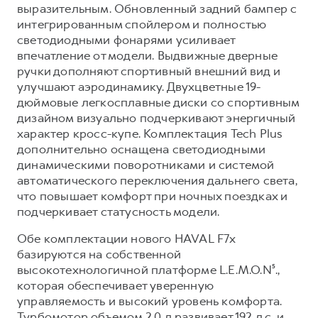
Сервис для корпоративных клиентов
выразительным. Обновленный задний бампер с
интегрированным спойлером и полностью
HAVAL Лизинг
АКСЕССУАРЫ HAVAL
светодиодными фонарями усиливает
Автомобильные аксессуары
впечатление от модели. Выдвижные дверные
ручки дополняют спортивный внешний вид и
АКСЕССУАРЫ HAVAL
Коллекция CITY
улучшают аэродинамику. Двухцветные 19-
Автомобильные аксессуары
Коллекция Базовая
дюймовые легкосплавные диски со спортивным
Коллекция CITY
Коллекция Детская
дизайном визуально подчеркивают энергичный
характер кросс-купе. Комплектация Tech Plus
Коллекция Базовая
дополнительно оснащена светодиодными
Коллекция Детская
динамическими поворотниками и системой
автоматического переключения дальнего света,
что повышает комфорт при ночных поездках и
подчеркивает статусность модели.
Обе комплектации нового HAVAL F7x
базируются на собственной
высокотехнологичной платформе L.E.M.O.N⁵.,
которая обеспечивает уверенную
управляемость и высокий уровень комфорта.
Турбомотор объемом 2.0 л развивает 192 л.с. и