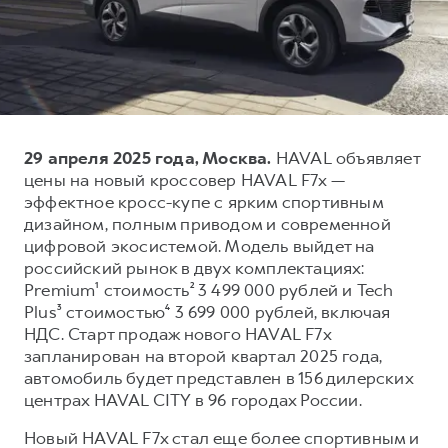
Тест-драйв
СЕРВИСНОЕ ОБСЛУЖИВАНИЕ
О дилере
Трейд-ин
Нулевое ТО
Наша команда
DARGO
DARGO X
Программа «Помощь на дороге»
Контакты
от 3 199 000 ₽
от 3 499 000 ₽
КРЕДИТ И СТРАХОВАНИЕ
Регламенты технического обслуживания
29 апреля 2025 года, Москва.
HAVAL объявляет
Кредитный калькулятор
Электронный ПТС
цены на новый кроссовер HAVAL F7x —
Страхование
эффектное кросс-купе с ярким спортивным
дизайном, полным приводом и современной
Кредит
ПОДДЕРЖКА
цифровой экосистемой. Модель выйдет на
F7
F7X
GWM Безопасность
от 2 899 000 ₽
от 3 599 000 ₽
российский рынок в двух комплектациях:
Premium¹ стоимость² 3 499 000 рублей и Tech
КОРПОРАТИВНЫМ КЛИЕНТАМ
Гарантия HAVAL
Plus³ стоимостью⁴ 3 699 000 рублей, включая
Для малого бизнеса
Мобильное приложение GWM
НДС. Старт продаж нового HAVAL F7x
Корпоративным клиентам
Программа «HAVAL Защита+»
запланирован на второй квартал 2025 года,
автомобиль будет представлен в 156 дилерских
Крупным корпоративным клиентам
Руководства по эксплуатации
центрах HAVAL CITY в 96 городах России.
POER
от 3 449 000 ₽
Система управления автопарком
Подписки
Новый HAVAL F7x стал еще более спортивным и