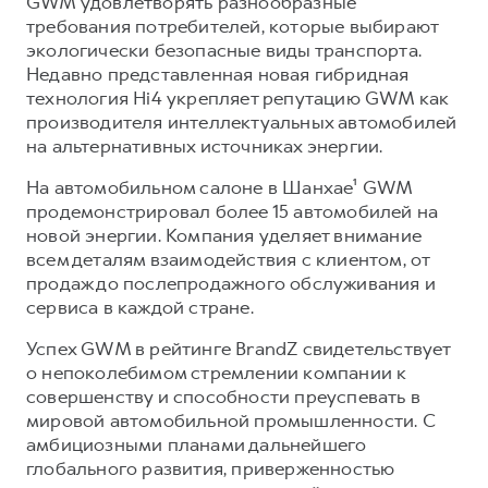
GWM удовлетворять разнообразные
требования потребителей, которые выбирают
экологически безопасные виды транспорта.
Недавно представленная новая гибридная
технология Hi4 укрепляет репутацию GWM как
производителя интеллектуальных автомобилей
на альтернативных источниках энергии.
На автомобильном салоне в Шанхае¹ GWM
продемонстрировал более 15 автомобилей на
новой энергии. Компания уделяет внимание
всем деталям взаимодействия с клиентом, от
продаж до послепродажного обслуживания и
сервиса в каждой стране.
Успех GWM в рейтинге BrandZ свидетельствует
о непоколебимом стремлении компании к
совершенству и способности преуспевать в
мировой автомобильной промышленности. С
амбициозными планами дальнейшего
глобального развития, приверженностью