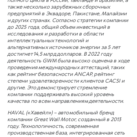
полного цикла в России, Таиланде и Бразилии, а
также несколько зарубежных сборочных
предприятий в Эквадоре, Пакистане, Малайзии
и других странах. Согласно стратегии компании
до 2025 года, общий объем инвестиций в
исследования и разработки в области
интеллектуальных технологий и
альтернативных источников энергии за 5 лет
достигнет 14,5 млрд долларов. В 2022 году
деятельность GWM была высоко оценена в ходе
проведения международных аттестаций, таких
как рейтинг безопасности ANCAP, рейтинг
степени удовлетворенности клиентов CACSI и
другие. Это демонстрирует стремление
компании поддерживать высокий уровень
качества по всем направлениям деятельности.
HAVAL («Хавейл») – автомобильный бренд
компании Great Wall Motor, созданный в 2013
году. Технологичность, современная
производственная база, интегрированная сеть