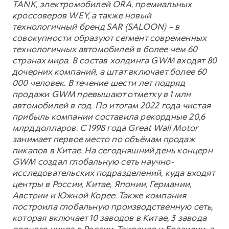
TANK, электромобилей ORA, премиальных
кроссоверов WEY, а также новый
технологичный бренд SAR (SALOON) – в
совокупности образуют сегмент современных
технологичных автомобилей в более чем 60
странах мира. В состав холдинга GWM входят 80
дочерних компаний, а штат включает более 60
000 человек. В течение шести лет подряд
продажи GWM превышают отметку в 1 млн
автомобилей в год. По итогам 2022 года чистая
прибыль компании составила рекордные 20,6
млрд долларов. С 1998 года Great Wall Motor
занимает первое место по объёмам продаж
пикапов в Китае. На сегодняшний день концерн
GWM создал глобальную сеть научно-
исследовательских подразделений, куда входят
центры в России, Китае, Японии, Германии,
Австрии и Южной Корее. Также компания
построила глобальную производственную сеть,
которая включает 10 заводов в Китае, 3 завода