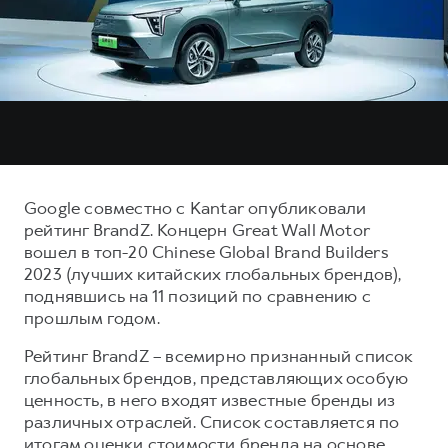
Тест-драйв
СЕРВИСНОЕ ОБСЛУЖИВАНИЕ
О дилере
Трейд-ин
Нулевое ТО
Наша команда
DARGO
DARGO X
Программа «Помощь на дороге»
Контакты
от 3 199 000 ₽
от 3 499 000 ₽
КРЕДИТ И СТРАХОВАНИЕ
Регламенты технического обслуживания
Кредитный калькулятор
Электронный ПТС
Страхование
Google совместно c Kantar опубликовали
Кредит
ПОДДЕРЖКА
рейтинг BrandZ. Концерн Great Wall Motor
F7
F7X
вошел в топ-20 Chinese Global Brand Builders
GWM Безопасность
от 2 899 000 ₽
от 3 599 000 ₽
2023 (лучших китайских глобальных брендов),
КОРПОРАТИВНЫМ КЛИЕНТАМ
Гарантия HAVAL
поднявшись на 11 позиций по сравнению с
прошлым годом.
Для малого бизнеса
Мобильное приложение GWM
Корпоративным клиентам
Программа «HAVAL Защита+»
Рейтинг BrandZ – всемирно признанный список
глобальных брендов, представляющих особую
Крупным корпоративным клиентам
Руководства по эксплуатации
ценность, в него входят известные бренды из
POER
от 3 449 000 ₽
Система управления автопарком GWM Fleet
Подписки
различных отраслей. Список составляется по
итогам оценки стоимости бренда на основе