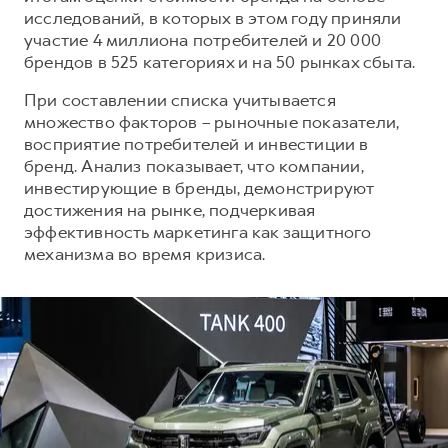
Сервис для корпоративных клиентов
исследований, в которых в этом году приняли
HAVAL Лизинг
АКСЕССУАРЫ HAVAL
участие 4 миллиона потребителей и 20 000
брендов в 525 категориях и на 50 рынках сбыта.
Автомобильные аксессуары
При составлении списка учитывается
АКСЕССУАРЫ HAVAL
Коллекция CITY
множество факторов – рыночные показатели,
Автомобильные аксессуары
Коллекция Базовая
восприятие потребителей и инвестиции в
Коллекция CITY
Коллекция Детская
бренд. Анализ показывает, что компании,
инвестирующие в бренды, демонстрируют
Коллекция Базовая
достижения на рынке, подчеркивая
Коллекция Детская
эффективность маркетинга как защитного
механизма во время кризиса.