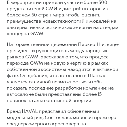
Сервис для корпоративных клиентов
В мероприятии приняли участие более 300
представителей СМИ и дистрибьюторов из
HAVAL Лизинг
АКСЕССУАРЫ HAVAL
более чем 60 стран мира, чтобы оценить
Автомобильные аксессуары
преимущества новых технологий и моделей на
альтернативных источниках энергии на стендах
АКСЕССУАРЫ HAVAL
Коллекция CITY
концерна GWM.
Автомобильные аксессуары
Коллекция Базовая
На торжественной церемонии Паркер Ши, вице-
Коллекция CITY
Коллекция Детская
президент и руководитель международных
Коллекция Базовая
рынков GWM, рассказал о том, что процесс
перехода GWM на новую энергию в рамках
Коллекция Детская
собственной экосистемы находится в активной
фазе. Он добавил, что автосалон в Шанхае
является отличной возможностью, чтобы
показать последние разработки компании: на
автосалоне были представлены более 15
новинок на альтернативной энергии.
Бренд HAVAL представил обновленный
модельный ряд. Состоялась мировая премьера
среднеразмерного кроссовера на