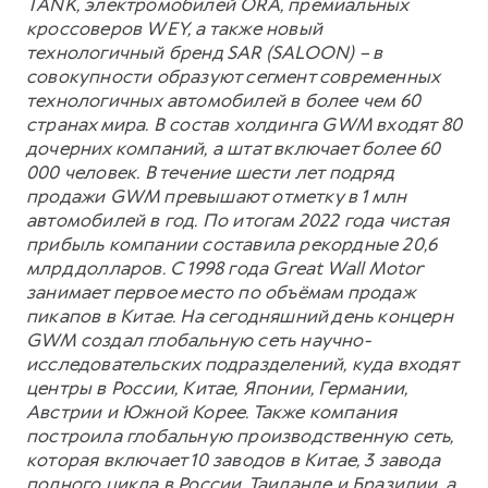
TANK, электромобилей ORA, премиальных
кроссоверов WEY, а также новый
технологичный бренд SAR (SALOON) – в
совокупности образуют сегмент современных
технологичных автомобилей в более чем 60
странах мира. В состав холдинга GWM входят 80
дочерних компаний, а штат включает более 60
000 человек. В течение шести лет подряд
продажи GWM превышают отметку в 1 млн
автомобилей в год. По итогам 2022 года чистая
прибыль компании составила рекордные 20,6
млрд долларов. С 1998 года Great Wall Motor
занимает первое место по объёмам продаж
пикапов в Китае. На сегодняшний день концерн
GWM создал глобальную сеть научно-
исследовательских подразделений, куда входят
центры в России, Китае, Японии, Германии,
Австрии и Южной Корее. Также компания
построила глобальную производственную сеть,
которая включает 10 заводов в Китае, 3 завода
полного цикла в России, Таиланде и Бразилии, а