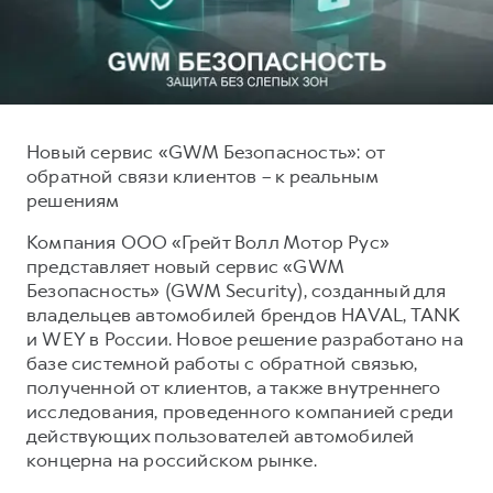
Тест-драйв
СЕРВИСНОЕ ОБСЛУЖИВАНИЕ
О дилере
Трейд-ин
Нулевое ТО
Наша команда
DARGO
DARGO X
Программа «Помощь на дороге»
Контакты
от 3 199 000 ₽
от 3 499 000 ₽
КРЕДИТ И СТРАХОВАНИЕ
Регламенты технического обслуживания
Новый сервис «GWM Безопасность»: от
обратной связи клиентов – к реальным
Кредитный калькулятор
Электронный ПТС
решениям
Страхование
Компания ООО «Грейт Волл Мотор Рус»
Кредит
ПОДДЕРЖКА
представляет новый сервис «GWM
F7
F7X
GWM Безопасность
от 2 899 000 ₽
от 3 599 000 ₽
Безопасность» (GWM Security), созданный для
владельцев автомобилей брендов HAVAL, TANK
КОРПОРАТИВНЫМ КЛИЕНТАМ
Гарантия HAVAL
и WEY в России. Новое решение разработано на
Для малого бизнеса
Мобильное приложение GWM
базе системной работы с обратной связью,
полученной от клиентов, а также внутреннего
Корпоративным клиентам
Программа «HAVAL Защита+»
исследования, проведенного компанией среди
Крупным корпоративным клиентам
Руководства по эксплуатации
действующих пользователей автомобилей
POER
концерна на российском рынке.
от 3 449 000 ₽
Система управления автопарком
Подписки