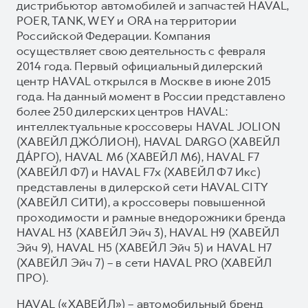
дистрибьютор автомобилей и запчастей HAVAL,
POER, TANK, WEY и ORA на территории
Российской Федерации. Компания
осуществляет свою деятельность с февраля
2014 года. Первый официальный дилерский
центр HAVAL открылся в Москве в июне 2015
года. На данный момент в России представлено
более 250 дилерских центров HAVAL:
интеллектуальные кроссоверы HAVAL JOLION
(ХАВЕЙЛ ДЖО́ЛИОН), HAVAL DARGO (ХАВЕЙЛ
ДА́РГО), HAVAL М6 (ХАВЕЙЛ M6), HAVAL F7
(ХАВЕЙЛ Ф7) и HAVAL F7x (ХАВЕЙЛ Ф7 Икс)
представлены в дилерской сети HAVAL CITY
(ХАВЕЙЛ СИТИ), а кроссоверы повышенной
проходимости и рамные внедорожники бренда
HAVAL H3 (ХАВЕЙЛ Эйч 3), HAVAL H9 (ХАВЕЙЛ
Эйч 9), HAVAL H5 (ХАВЕЙЛ Эйч 5) и HAVAL H7
(ХАВЕЙЛ Эйч 7) – в сети HAVAL PRO (ХАВЕЙЛ
ПРО).
HAVAL («ХАВЕЙЛ») – автомобильный бренд