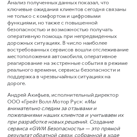
Сервис для корпоративных клиентов
Анализ полученных данных показал, что
ключевые ожидания клиентов сегодня связаны
HAVAL Лизинг
АКСЕССУАРЫ HAVAL
не только с комфортом и цифровыми
Автомобильные аксессуары
функциями, но также с повышенной
безопасностью и возможностью получать
АКСЕССУАРЫ HAVAL
Коллекция CITY
оперативную помощь при непредвиденных
Автомобильные аксессуары
Коллекция Базовая
дорожных ситуациях. В число наиболее
востребованных сервисов вошли отслеживание
Коллекция CITY
Коллекция Детская
местоположения автомобиля, оперативное
Коллекция Базовая
реагирование на экстренные события в режиме
реального времени, сервисы безопасности и
Коллекция Детская
поддержка в чрезвычайных ситуациях на
дороге.
Андрей Акифьев, исполнительный директор
ООО «Грейт Волл Мотор Рус»:
«Мы
внимательно следим за отзывами и
пожеланиями наших клиентов и учитываем их
при разработке новых решений. Создание
сервиса «GWM Безопасность» — это прямой
результат обратной связи, собранной в ходе