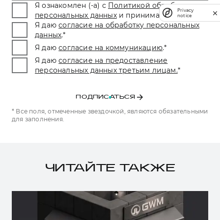
Я ознакомлен (-а) с
Политикой обработки
Privacy
персональных данных
и принимаю условия.
*
notice
Я даю
согласие на обработку персональных
данных
.
*
Я даю
согласие на коммуникацию
.
*
Я даю
согласие на предоставление
персональных данных третьим лицам.
*
ПОДПИСАТЬСЯ
* Все поля, отмеченные звездочкой, являются обязательными
для заполнения.
ЧИТАЙТЕ ТАКЖЕ