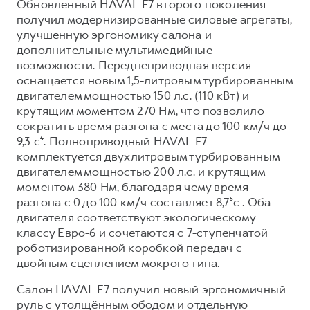
Обновленный HAVAL F7 второго поколения
получил модернизированные силовые агрегаты,
улучшенную эргономику салона и
дополнительные мультимедийные
возможности. Переднеприводная версия
оснащается новым 1,5-литровым турбированным
двигателем мощностью 150 л.с. (110 кВт) и
крутящим моментом 270 Нм, что позволило
сократить время разгона с места до 100 км/ч до
9,3 с⁴. Полноприводный HAVAL F7
комплектуется двухлитровым турбированным
двигателем мощностью 200 л.с. и крутящим
моментом 380 Нм, благодаря чему время
разгона с 0 до 100 км/ч составляет 8,7⁵с . Оба
двигателя соответствуют экологическому
классу Евро-6 и сочетаются с 7-ступенчатой
роботизированной коробкой передач с
двойным сцеплением мокрого типа.
Салон HAVAL F7 получил новый эргономичный
руль с утолщённым ободом и отдельную