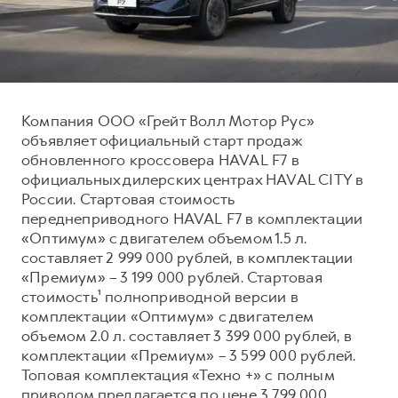
Тест-драйв
СЕРВИСНОЕ ОБСЛУЖИВАНИЕ
О дилере
Трейд-ин
Нулевое ТО
Наша команда
DARGO
DARGO X
Программа «Помощь на дороге»
Контакты
от 3 199 000 ₽
от 3 499 000 ₽
КРЕДИТ И СТРАХОВАНИЕ
Регламенты технического обслуживания
Компания ООО «Грейт Волл Мотор Рус»
объявляет официальный старт продаж
Кредитный калькулятор
Электронный ПТС
обновленного кроссовера HAVAL F7 в
Страхование
официальных дилерских центрах HAVAL CITY в
России. Стартовая стоимость
Кредит
ПОДДЕРЖКА
переднеприводного HAVAL F7 в комплектации
F7
F7X
GWM Безопасность
от 2 899 000 ₽
от 3 599 000 ₽
«Оптимум» с двигателем объемом 1.5 л.
составляет 2 999 000 рублей, в комплектации
КОРПОРАТИВНЫМ КЛИЕНТАМ
Гарантия HAVAL
«Премиум» – 3 199 000 рублей. Стартовая
Для малого бизнеса
Мобильное приложение GWM
стоимость¹ полноприводной версии в
Корпоративным клиентам
Программа «HAVAL Защита+»
комплектации «Оптимум» с двигателем
объемом 2.0 л. составляет 3 399 000 рублей, в
Крупным корпоративным клиентам
Руководства по эксплуатации
комплектации «Премиум» – 3 599 000 рублей.
POER
от 3 449 000 ₽
Система управления автопарком
Подписки
Топовая комплектация «Техно +» с полным
приводом предлагается по цене 3 799 000