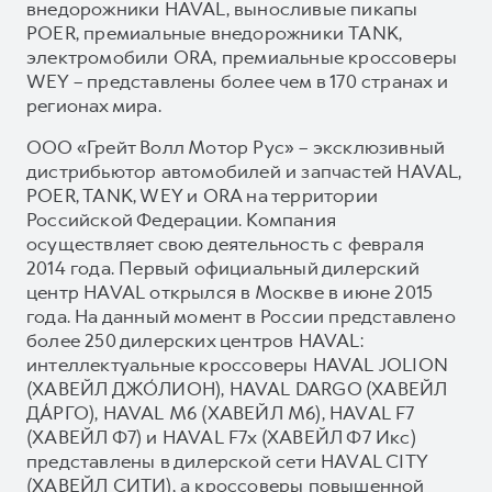
внедорожники HAVAL, выносливые пикапы
POER, премиальные внедорожники TANK,
электромобили ORA, премиальные кроссоверы
WEY – представлены более чем в 170 странах и
регионах мира.
ООО «Грейт Волл Мотор Рус» – эксклюзивный
дистрибьютор автомобилей и запчастей HAVAL,
POER, TANK, WEY и ORA на территории
Российской Федерации. Компания
осуществляет свою деятельность с февраля
2014 года. Первый официальный дилерский
центр HAVAL открылся в Москве в июне 2015
года. На данный момент в России представлено
более 250 дилерских центров HAVAL:
интеллектуальные кроссоверы HAVAL JOLION
(ХАВЕЙЛ ДЖО́ЛИОН), HAVAL DARGO (ХАВЕЙЛ
ДА́РГО), HAVAL М6 (ХАВЕЙЛ M6), HAVAL F7
(ХАВЕЙЛ Ф7) и HAVAL F7x (ХАВЕЙЛ Ф7 Икс)
представлены в дилерской сети HAVAL CITY
(ХАВЕЙЛ СИТИ), а кроссоверы повышенной