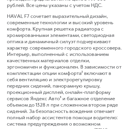
Сервис для корпоративных клиентов
рублей. Все цены указаны с учетом НДС.
HAVAL Лизинг
АКСЕССУАРЫ HAVAL
HAVAL F7 сочетает выразительный дизайн,
Автомобильные аксессуары
современные технологии и высокий уровень
комфорта. Крупная решетка радиатора с
АКСЕССУАРЫ HAVAL
Коллекция CITY
хромированными элементами, светодиодная
Автомобильные аксессуары
Коллекция Базовая
оптика и динамичный силуэт подчеркивают
Коллекция CITY
Коллекция Детская
характер современного городского кроссовера.
Интерьер, выполненный с использованием
Коллекция Базовая
качественных материалов отделки,
Коллекция Детская
эргономичен и функционален. В зависимости от
комплектации опции комфорта² включают в
себя вентиляцию и электрорегулировку
передних сидений, панорамную крышу,
проекционный дисплей, онлайн-платформу
сервисов Яндекс Авто³ и багажное отделение
объемом до 1328 л при сложенном втором ряде
сидений. За безопасность вождения отвечает
полный набор ассистентов помощи водителю:
система предупреждения о возможном