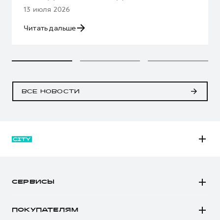
13 июля 2026
Читать дальше
ВСЕ НОВОСТИ
M6
JOLION
СЕРВИСЫ
DARGO
Автомобили в наличии
DARGO Х
ПОКУПАТЕЛЯМ
Заказать тест-драйв
F7